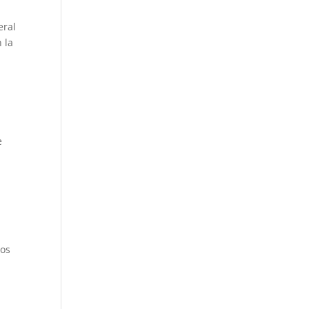
eral
 la
a
e
ros