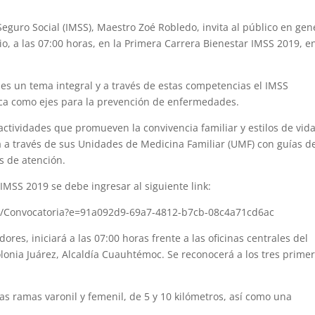
Seguro Social (IMSS), Maestro Zoé Robledo, invita al público en gen
lio, a las 07:00 horas, en la Primera Carrera Bienestar IMSS 2019, en
d es un tema integral y a través de estas competencias el IMSS
sica como ejes para la prevención de enfermedades.
actividades que promueven la convivencia familiar y estilos de vid
 a través de sus Unidades de Medicina Familiar (UMF) con guías d
s de atención.
 IMSS 2019 se debe ingresar al siguiente link:
c/Convocatoria?e=91a092d9-69a7-4812-b7cb-08c4a71cd6ac
res, iniciará a las 07:00 horas frente a las oficinas centrales del
lonia Juárez, Alcaldía Cuauhtémoc. Se reconocerá a los tres prime
s ramas varonil y femenil, de 5 y 10 kilómetros, así como una