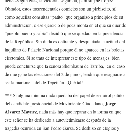
tiene –según ella-, la victoria asegurada, para su jefe López
Obrador, estos trascendentales comicios son un plebiscito, sí,
como aquellas consultas “patito” que organizó a principios de su
administración, o ese ejercicio de poca monta en el que su querido
“pueblo bueno y sabio” decidió que se quedara en la presidencia
de la República. Sin duda es delirante y desquiciada la actitud del
inquilino de Palacio Nacional porque él no aparece en las boletas
electorales. Si se trata de interpretar este tipo de mensajes, bien
puede concluirse que la señora Sheinbaum de Tarriba, -en el caso
de que gane las elecciones del 2 de junio-, tendrá que resignarse a
ser la marioneta del de Tepetitán. ¡Qué tal!
*** Si alguna mínima duda quedaba del papel de esquirol patiño
Jorge
del candidato presidencial de Movimiento Ciudadano,
Alvarez Maynez
, nada más hay que reparar en la forma en que
este señor se ha dedicado a autovictimizarse después de la
tragedia ocurrida en San Pedro Garza. Se deshizo en elogios y