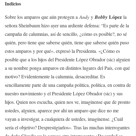
Indicios
López
Sobre los amparos que aún protegen a
Andy
y
Bobby
la
señora Sheinbaum hizo ayer una ardiente defensa: “Es parte de la
campaña de calumnias, así de sencillo, ¿cómo es posible?, no sé
quién, pero tiene que saberse quién, tiene que saberse quién puso
estos amparos y por qué», expresó la Presidenta. «¿Cómo es
posible que a los hijos del Presidente López Obrador (sic) alguien
a su nombre ponga amparos en distintos lugares del País, con qué
motivo? Evidentemente la calumnia, desacreditar. Es
sencillamente parte de una campaña política, política, en contra de
nuestro movimiento y el Presidente López Obrador (sic) y sus
hijos. Quien nos escucha, quien nos ve, imagínense que de pronto
ustedes, alguien, aparece por ahí un amparo que dice no me
vayan a investigar, a cualquiera de ustedes, imagínense. ¿Cuál
sería el objetivo? Desprestigiarlos». Tras las muchas interrogantes
de doña Claudia yo le agrego otra interrogante: ¿De verdad se