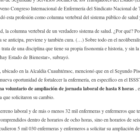
eno Congreso Internacional de Enfermería del Sindicato Nacional de 
 esta profesión como columna vertebral del sistema público de salud y
ad, la columna vertebral de un verdadero sistema de salud. ¿Por qué? Po
a se anticipa, previene y también cura. (…) Sobre todo en el neolibera
e trata de una disciplina que tiene su propia fisonomía e historia, y sin 
 hay Estado de Bienestar», subrayó.
a, ubicado en la Alcaldía Cuauhtémoc, mencionó que en el Segundo Pis
 nueva oportunidad de fortalecer la enfermería, en específico en el IS
a voluntario de ampliación de jornada laboral de hasta 8 horas
, e
ía que solicitaron su cambio.
terreno laboral y de más o menos 32 mil enfermeras y enfermeros que 
mprendidos dentro de horarios de ocho horas, sino en horarios de seis
udieron 5 mil 030 enfermeras y enfermeros a solicitar su ampliación de