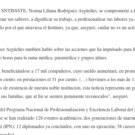
l SNTISSSTE, Norma Liliana Rodríguez Argüelles, se comprometió a for
ar sus saberes, a dignificar su trabajo, a profesionalizar sus labores ya
o por el que atraviesa el Instituto, ya que, aseguró, cuidar no es un act
ez Argüelles también habló sobre las acciones que ha impulsado para f
o horas para la rama médica, paramédica y grupos afines.
 beneficiándose a 17 mil compañeros, cuyo sueldo aumentará, en prom
r ciento; en prestaciones el 31 por ciento. (…) Servimos a los más de 1
de existencia de nuestra noble institución, esta noticia representa un g
s familias, que al fin se sienten justamente reconocidos”, aseguró.
r del Programa Nacional de Profesionalización y Excelencia Laboral d
 se han realizado 128 eventos académicos; dos generaciones de maestr
al (IPN); 12 diplomados ya concluidos, con uno en ejecución; 38 cursos
mundial.