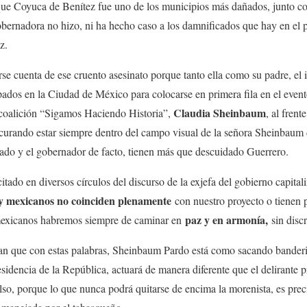
ue Coyuca de Benítez fue uno de los municipios más dañados, junto co
obernadora no hizo, ni ha hecho caso a los damnificados que hay en el 
z.
e cuenta de ese cruento asesinato porque tanto ella como su padre, el 
ados en la Ciudad de México para colocarse en primera fila en el event
Claudia Sheinbaum
a coalición “Sigamos Haciendo Historia”,
, al frent
ocurando estar siempre dentro del campo visual de la señora Sheinbaum
ado y el gobernador de facto, tienen más que descuidado Guerrero.
citado en diversos círculos del discurso de la exjefa del gobierno capita
y mexicanos no coinciden plenamente
con nuestro proyecto o tienen p
paz y en armonía
,
s mexicanos habremos siempre de caminar en
sin disc
an que con estas palabras, Sheinbaum Pardo está como sacando banderit
residencia de la República, actuará de manera diferente que el delirante
so, porque lo que nunca podrá quitarse de encima la morenista, es prec