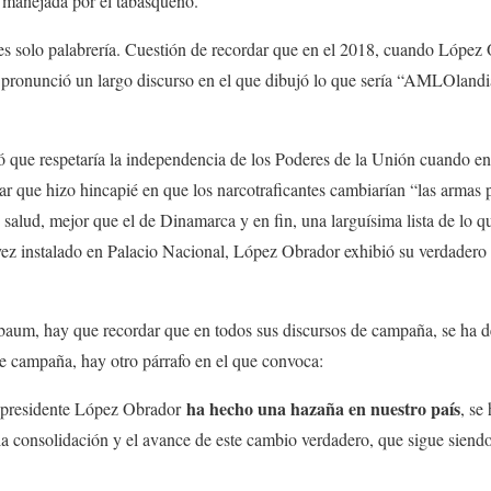
á manejada por el tabasqueño.
 es solo palabrería. Cuestión de recordar que en el 2018, cuando López
, pronunció un largo discurso en el que dibujó lo que sería “AMLOlandi
ló que respetaría la independencia de los Poderes de la Unión cuando en
ar que hizo hincapié en que los narcotraficantes cambiarían “las armas p
 salud, mejor que el de Dinamarca y en fin, una larguísima lista de lo q
z instalado en Palacio Nacional, López Obrador exhibió su verdadero r
baum, hay que recordar que en todos sus discursos de campaña, se ha de
 de campaña, hay otro párrafo en el que convoca:
ha hecho una hazaña en nuestro país
 presidente López Obrador
, se
 la consolidación y el avance de este cambio verdadero, que sigue siend