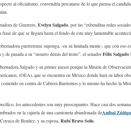
especto al oficialismo, convendría percatarse de lo que piensa el candi
alán.
Evelyn Salgado
rnadora de Guerrero,
, por las “exbenditas redes socia
a frase de que se llegará hasta el fondo de este muy lamentable acontec
bernadora guerrerense suponga, -en su limitada mente-, que con eso es
Félix Salgado
a y de pasada a su “susurro detrás del trono”, el senador
ernadora Salgado y su primer asesor porque la Misión de Observación 
ericanos, (OEA), que se encuentra en México donde hará su labor obs
cometido en contra de Cabrera Barrientos y lo mismo ha hecho la Misi
pecífico, los antecedentes son muy preocupantes. Hace casi dos semana
Aníbal Zúñiga
mbrados en la cajuela de una camioneta abandonada de
Rubí Bravo Solís
e Coyuca de Benítez, y su esposa,
.