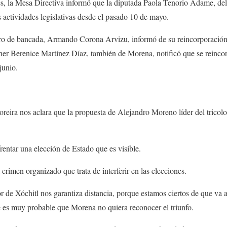
les, la Mesa Directiva informó que la diputada Paola Tenorio Adame, de
 actividades legislativas desde el pasado 10 de mayo.
ro de bancada, Armando Corona Arvizu, informó de su reincorporación
her Berenice Martínez Díaz, también de Morena, notificó que se reincor
 junio.
reira nos aclara que la propuesta de Alejandro Moreno líder del tricolor
entar una elección de Estado que es visible.
crimen organizado que trata de interferir en las elecciones.
or de Xóchitl nos garantiza distancia, porque estamos ciertos de que va 
e es muy probable que Morena no quiera reconocer el triunfo.