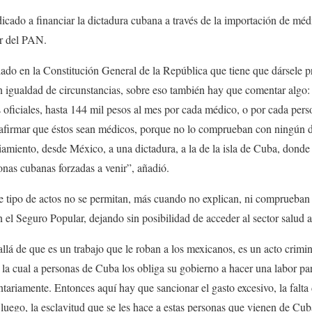
cado a financiar la dictadura cubana a través de la importación de médi
or del PAN.
o en la Constitución General de la República que tiene que dársele pre
 igualdad de circunstancias, sobre eso también hay que comentar algo:
os oficiales, hasta 144 mil pesos al mes por cada médico, o por cada pe
 afirmar que éstos sean médicos, porque no lo comprueban con ningún
ciamiento, desde México, a una dictadura, a la de la isla de Cuba, dond
sonas cubanas forzadas a venir”, añadió.
 tipo de actos no se permitan, más cuando no explican, ni comprueban l
 el Seguro Popular, dejando sin posibilidad de acceder al sector salud 
lá de que es un trabajo que le roban a los mexicanos, es un acto crimin
 la cual a personas de Cuba los obliga su gobierno a hacer una labor par
ntariamente. Entonces aquí hay que sancionar el gasto excesivo, la falta
uego, la esclavitud que se les hace a estas personas que vienen de Cub