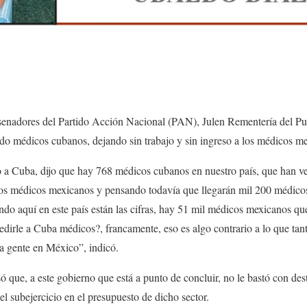
 senadores del Partido Acción Nacional (PAN), Julen Rementería del Pue
do médicos cubanos, dejando sin trabajo y sin ingreso a los médicos m
o a Cuba, dijo que hay 768 médicos cubanos en nuestro país, que han v
 los médicos mexicanos y pensando todavía que llegarán mil 200 médic
ando aquí en este país están las cifras, hay 51 mil médicos mexicanos que
dirle a Cuba médicos?, francamente, eso es algo contrario a lo que ta
la gente en México”, indicó.
 que, a este gobierno que está a punto de concluir, no le bastó con dest
 el subejercicio en el presupuesto de dicho sector.