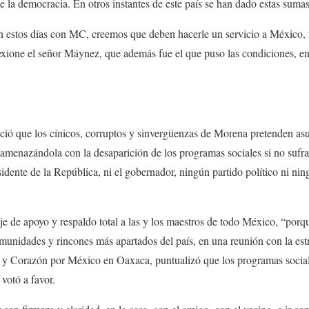
e la democracia. En otros instantes de este país se han dado estas sumas
n estos días con MC, creemos que deben hacerle un servicio a México, 
exione el señor Máynez, que además fue el que puso las condiciones, e
ó que los cínicos, corruptos y sinvergüenzas de Morena pretenden asust
amenazándola con la desaparición de los programas sociales si no sufra
esidente de la República, ni el gobernador, ningún partido político ni n
 de apoyo y respaldo total a las y los maestros de todo México, “porqu
omunidades y rincones más apartados del país, en una reunión con la estr
a y Corazón por México en Oaxaca, puntualizó que los programas social
 votó a favor.