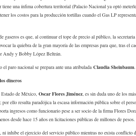
tiene una ínfima cobertura territorial (Palacio Nacional ya optó meterl
ontener los costos para la producción tortillas cuando el Gas LP represe
e gaseros es que, al continuar el tope de precio al público, la secretari
ovocar la quiebra de la gran mayoría de las empresas para que, tras el ca
r Andy y Bobby López Beltrán.
Claudia Sheinbaum
 el paro nacional se prepara ante una atribulada
.
os dineros
Oscar Flores Jiménez
el Estado de México,
, es sin duda uno de los má
; por ello resulta paradójica la escasa información pública sobre el pers
porta ingresos como funcionario pese a ser socio de la firma Flores Do
enos desde hace 15 años en licitaciones públicas de millones de pesos.
ni inhibe el ejercicio del servicio público mientras no exista conflicto 