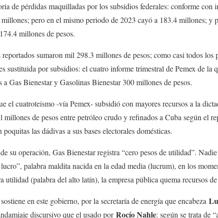
oria de pérdidas maquilladas por los subsidios federales: conforme con i
millones; pero en el mismo periodo de 2023 cayó a 183.4 millones; y pa
174.4 millones de pesos.
s reportados sumaron mil 298.3 millones de pesos; como casi todos los p
es sustituida por subsidios: el cuatro informe trimestral de Pemex de la
es a Gas Bienestar y Gasolinas Bienestar 300 millones de pesos.
e el cuatroteismo -vía Pemex- subsidió con mayores recursos a la dict
millones de pesos entre petróleo crudo y refinados a Cuba según el rep
poquitas las dádivas a sus bases electorales domésticas.
 de su operación, Gas Bienestar registra “cero pesos de utilidad”. Nadie
lucro”, palabra maldita nacida en la edad media (lucrum), en los mome
 utilidad (palabra del alto latín), la empresa pública quema recursos de
Lu
 sostiene en este gobierno, por la secretaría de energía que encabeza
Rocío Nahle
andamiaje discursivo que el usado por
: según se trata de 