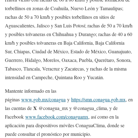
torbellinos en zonas de Coahuila, Nuevo León y Tamaulipas;
rachas de 50 a 70 km/h y posibles torbellinos en sitios de
Aguascalientes, Jalisco y San Luis Potosí; rachas de 50 a 70 km/h
y posibles tolvaneras en Chihuahua y Durango; rachas de 40 a 60
km/h y posibles tolvaneras en Baja California, Baja California
Sur, Chiapas, Ciudad de México, Estado de México, Guanajuato,
Guerrero, Hidalgo, Morelos, Oaxaca, Puebla, Querétaro, Sonora,
Tabasco, Tlaxcala, Veracruz y Zacatecas, y rachas de la misma
intensidad en Campeche, Quintana Roo y Yucatán.
Mantente informado en las
páginas
www.gob.mx/conagua
y
https://smn.conagua.gob.mx
, en
X
las cuentas de
@conagua_mx y @conagua_clima, y de
Facebook
www.facebook.com/conaguamx
, así como en la
aplicación para dispositivos móviles ConaguaClima, donde se
puede consultar el pronóstico por municipio.