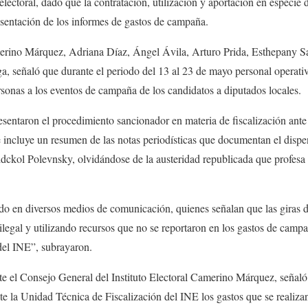
lectoral, dado que la contratación, utilización y aportación en especie d
resentación de los informes de gastos de campaña.
rino Márquez, Adriana Díaz, Ángel Ávila, Arturo Prida, Esthepany S
 señaló que durante el periodo del 13 al 23 de mayo personal operativo
sonas a los eventos de campaña de los candidatos a diputados locales.
resentaron el procedimiento sancionador en materia de fiscalización ante
incluye un resumen de las notas periodísticas que documentan el dispen
dckol Polevnsky, olvidándose de la austeridad republicada que profesa
o en diversos medios de comunicación, quienes señalan que las giras de
legal y utilizando recursos que no se reportaron en los gastos de campa
del INE”, subrayaron.
e el Consejo General del Instituto Electoral Camerino Márquez, señaló 
nte la Unidad Técnica de Fiscalización del INE los gastos que se realiz