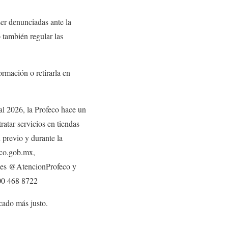
er denunciadas ante la
 también regular las
ormación o retirarla en
l 2026, la Profeco hace un
ratar servicios en tiendas
 previo y durante la
eco.gob.mx,
les @AtencionProfeco y
00 468 8722
cado más justo.