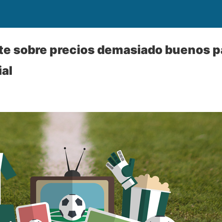
te sobre precios demasiado buenos pa
ial