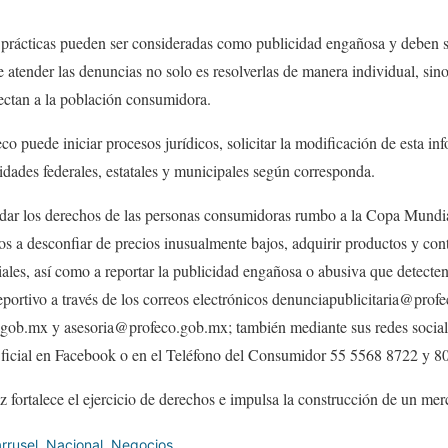
s prácticas pueden ser consideradas como publicidad engañosa y deben s
e atender las denuncias no solo es resolverlas de manera individual, sino
fectan a la población consumidora.
co puede iniciar procesos jurídicos, solicitar la modificación de esta inf
idades federales, estatales y municipales según corresponda.
rdar los derechos de las personas consumidoras rumbo a la Copa Mundia
os a desconfiar de precios inusualmente bajos, adquirir productos y cont
iales, así como a reportar la publicidad engañosa o abusiva que detecten
eportivo a través de los correos electrónicos denunciapublicitaria@prof
ob.mx y asesoria@profeco.gob.mx; también mediante sus redes socia
cial en Facebook o en el Teléfono del Consumidor 55 5568 8722 y 8
z fortalece el ejercicio de derechos e impulsa la construcción de un mer
rrusel
,
Nacional
,
Negocios