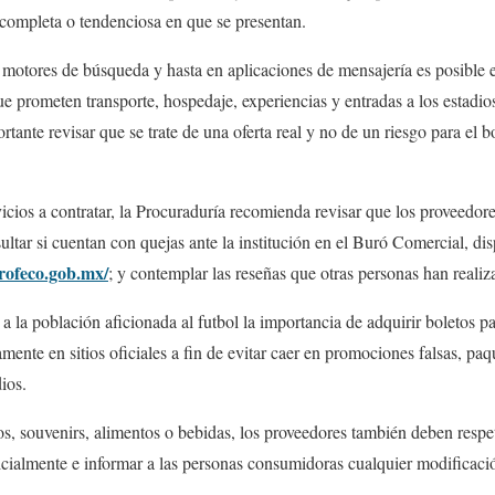
incompleta o tendenciosa en que se presentan.
 motores de búsqueda y hasta en aplicaciones de mensajería es posible e
 prometen transporte, hospedaje, experiencias y entradas a los estadios
tante revisar que se trate de una oferta real y no de un riesgo para el bo
rvicios a contratar, la Procuraduría recomienda revisar que los proveedo
ultar si cuentan con quejas ante la institución en el Buró Comercial, di
profeco.gob.mx/
; y contemplar las reseñas que otras personas han realiz
a la población aficionada al futbol la importancia de adquirir boletos pa
mente en sitios oficiales a fin de evitar caer en promociones falsas, pa
ios.
os, souvenirs, alimentos o bebidas, los proveedores también deben respet
nicialmente e informar a las personas consumidoras cualquier modificació