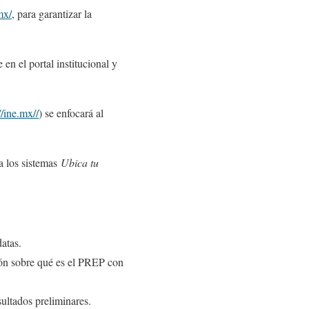
mx/
, para garantizar la
en el portal institucional y
//ine.mx//
) se enfocará al
 a los sistemas
Ubica tu
datas.
ión sobre qué es el PREP con
ultados preliminares.