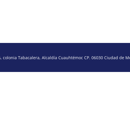
 colonia Tabacalera, Alcaldía Cuauhtémoc CP. 06030 Ciudad de Méx