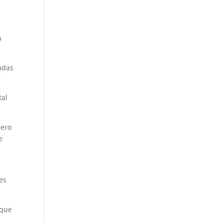
a
cadas
tal
mero
e
9
es
 que