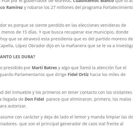
s PGR por el gobernador de Morelos,
Cuauhtémoc Blanco
que lo a
aco Ramírez
y robarse los 27 millones del programa Fortalecimient
dor es porque se siente perdido en las elecciones venideras de
n menos de 15 días. Y que busca recuperar ese municipio, donde
 hoy que se atravesó esta presidenta que es del partido moreno de
 Capella, López Obrador dijo en la mañanera que se le va a investig
UANTO LES DURA?
do presidido por
Martí Batres
y algo que llamó la atención fue el
sguardo Parlamentarios que dirige
Fidel Ortíz
hacia los miles de
 del inmueble y los primeros en tener contacto con los visitantes
a llegada de
Don Fidel
parece que eliminaron, primero, los malos
ara autorizar.
asume con carácter y deja de lado el temor y manda limpiar las d
enadores- que son el principal generador de caos vial frente al