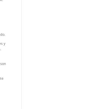
ado.
es y
.
 son
sea