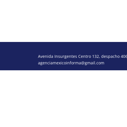
jachavez77@yahoo.com
Avenida Insurgentes Centro 132, despacho 406,
agenciamexicoinforma@gmail.com