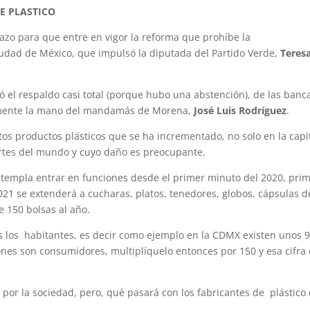
E PLASTICO
azo para que entre en vigor la reforma que prohíbe la
Ciudad de México, que impulsó la diputada del Partido Verde,
Teres
ió el respaldo casi total (porque hubo una abstención), de las ban
iamente la mano del mandamás de Morena,
José Luis Rodríguez
.
tos productos plásticos que se ha incrementado, no solo en la capi
partes del mundo y cuyo daño es preocupante.
ntempla entrar en funciones desde el primer minuto del 2020, pri
2021 se extenderá a cucharas, platos, tenedores, globos, cápsulas d
 150 bolsas al año.
s los habitantes, es decir como ejemplo en la CDMX existen unos 
ones son consumidores, multiplíquelo entonces por 150 y esa cifra 
or la sociedad, pero, qué pasará con los fabricantes de plástico