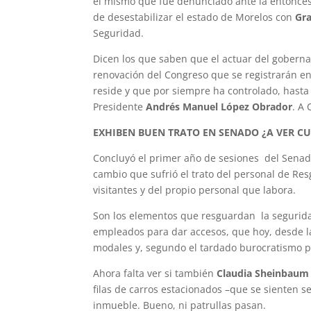
el mismo que fue denunciado ante la entonce
de desestabilizar el estado de Morelos con
Gr
Seguridad.
Dicen los que saben que el actuar del goberna
renovación del Congreso que se registrarán e
reside y que por siempre ha controlado, hasta
Presidente
Andrés Manuel López Obrador
. A
EXHIBEN BUEN TRATO EN SENADO ¿A VER C
Concluyó el primer año de sesiones del Sena
cambio que sufrió el trato del personal de Re
visitantes y del propio personal que labora.
Son los elementos que resguardan la seguridad
empleados para dar accesos, que hoy, desde l
modales y, segundo el tardado burocratismo p
Ahora falta ver si también
Claudia Sheinbaum
filas de carros estacionados –que se sienten s
inmueble. Bueno, ni patrullas pasan.