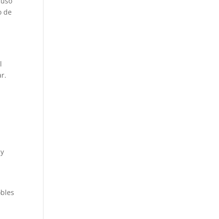
cusó
o de
l
ar.
 y
obles