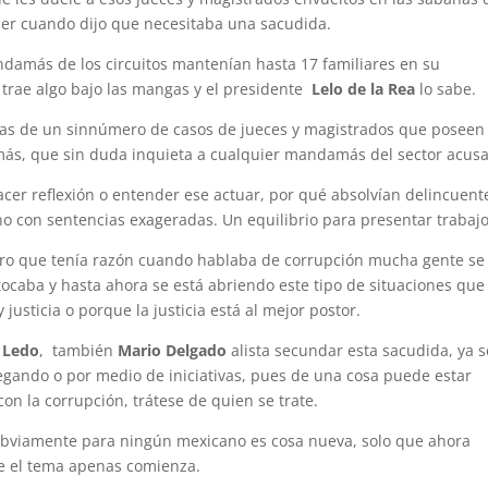
der cuando dijo que necesitaba una sacudida.
ndamás de los circuitos mantenían hasta 17 familiares en su
 trae algo bajo las mangas y el presidente
Lelo de la Rea
lo sabe.
as de un sinnúmero de casos de jueces y magistrados que poseen
más, que sin duda inquieta a cualquier mandamás del sector acus
cer reflexión o entender ese actuar, por qué absolvían delincuent
no con sentencias exageradas. Un equilibrio para presentar trabajo
ero que tenía razón cuando hablaba de corrupción mucha gente se
 tocaba y hasta ahora se está abriendo este tipo de situaciones que
usticia o porque la justicia está al mejor postor.
 Ledo
, también
Mario Delgado
alista secundar esta sacudida, ya 
legando o por medio de iniciativas, pues de una cosa puede estar
con la corrupción, trátese de quien se trate.
obviamente para ningún mexicano es cosa nueva, solo que ahora
ue el tema apenas comienza.