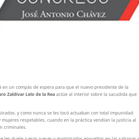
á en un compás de espera para que el nuevo presidente de la
uro Zaldívar Lelo de la Rea
actúe al interior sobre la sacudida que
strados, y como nunca se les tocó actuaban con total impunidad.
ujeres respetables, cuando en la práctica vendían la justicia al
n criminales.
 les duele a esos jueces y magistrados envueltos en las sabanas 