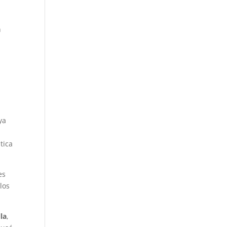
n
ya
tica
es
los
la
,