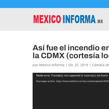
Así fue el incendio e
la CDMX (cortesía lo
por
Mexico Informa
|
Dic 25, 2019
|
Cámara de
Reproductor
Media error: Format(s) not supported or source(s) not found
de
Descargar archivo: https://mexicoinforma.mx/wp-content/uploads/201
vídeo