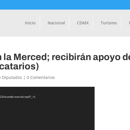
Inicio
Nacional
CDMX
Turismo
n la Merced; recibirán apoyo d
catarios)
 Diputados
|
0 Comentarios
9/12/incendio-merced.mp4?_=1