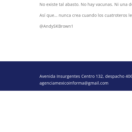
No existe tal abasto. No hay vacunas. Ni una d
Así que… nunca crea cuando los cuatroteros le
@AndySKBrown1
Avenida Insurgentes Centro 132, despacho 406,
agenciamexicoinforma@gmail.com