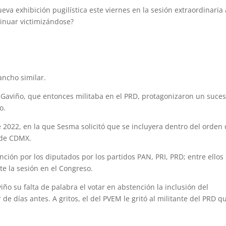
va exhibición pugilística este viernes en la sesión extraordinaria 
inuar victimizándose?
ancho similar.
 Gaviño, que entonces militaba en el PRD, protagonizaron un suce
o.
e 2022, en la que Sesma solicitó que se incluyera dentro del orden 
 de CDMX.
ción por los diputados por los partidos PAN, PRI, PRD; entre ellos
te la sesión en el Congreso.
ño su falta de palabra el votar en abstención la inclusión del
e días antes. A gritos, el del PVEM le gritó al militante del PRD q