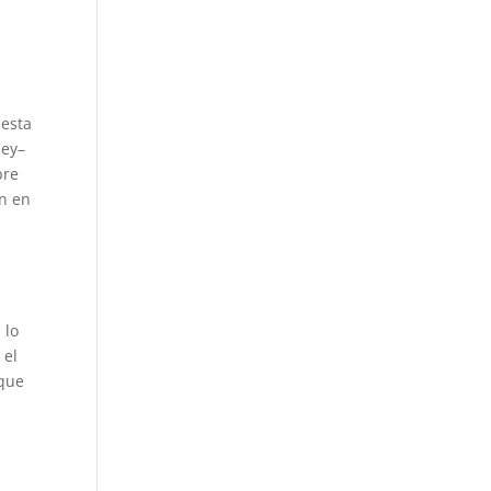
 esta
ley–
pre
en en
 lo
 el
 que