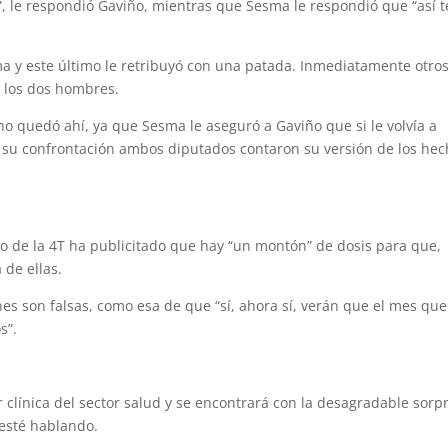
”, le respondió Gaviño, mientras que Sesma le respondió que “así t
a y este último le retribuyó con una patada. Inmediatamente otro
a los dos hombres.
no quedó ahí, ya que Sesma le aseguró a Gaviño que si le volvía a
e su confrontación ambos diputados contaron su versión de los he
to de la 4T ha publicitado que hay “un montón” de dosis para que,
 de ellas.
es son falsas, como esa de que “sí, ahora sí, verán que el mes que
s”.
 clínica del sector salud y se encontrará con la desagradable sorp
 esté hablando.