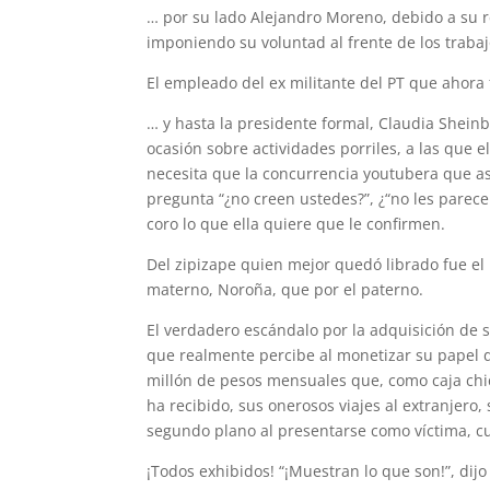
… por su lado Alejandro Moreno, debido a su re
imponiendo su voluntad al frente de los trabajo
El empleado del ex militante del PT que ahora
… y hasta la presidente formal, Claudia Shein
ocasión sobre actividades porriles, a las que 
necesita que la concurrencia youtubera que as
pregunta “¿no creen ustedes?”, ¿“no les parece
coro lo que ella quiere que le confirmen.
Del zipizape quien mejor quedó librado fue el
materno, Noroña, que por el paterno.
El verdadero escándalo por la adquisición de 
que realmente percibe al monetizar su papel d
millón de pesos mensuales que, como caja chic
ha recibido, sus onerosos viajes al extranjero,
segundo plano al presentarse como víctima, c
¡Todos exhibidos! “¡Muestran lo que son!”, di