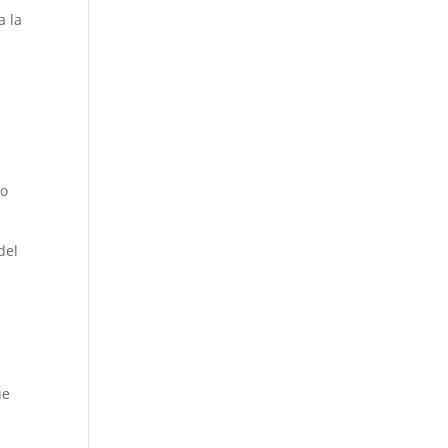
a la
so
del
ue