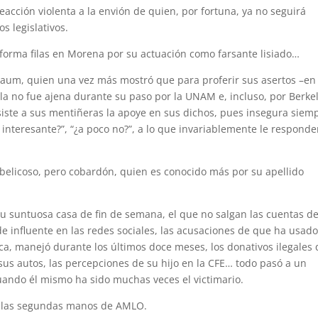
acción violenta a la envión de quien, por fortuna, ya no seguirá
s legislativos.
 forma filas en Morena por su actuación como farsante lisiado…
baum, quien una vez más mostró que para proferir sus asertos –en
ella no fue ajena durante su paso por la UNAM e, incluso, por Berke
iste a sus mentiñeras la apoye en sus dichos, pues insegura siem
 interesante?”, “¿a poco no?”, a lo que invariablemente le respond
 belicoso, pero cobardón, quien es conocido más por su apellido
su suntuosa casa de fin de semana, el que no salgan las cuentas de
e influente en las redes sociales, las acusaciones de que ha usado
a, manejó durante los últimos doce meses, los donativos ilegales
 sus autos, las percepciones de su hijo en la CFE… todo pasó a un
uando él mismo ha sido muchas veces el victimario.
jo las segundas manos de AMLO.