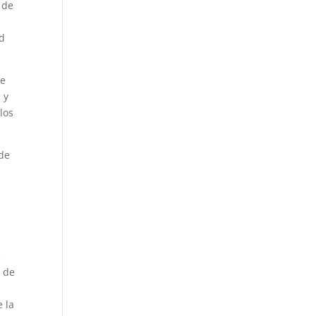
 de
ad
de
 y
los
 de
e
s de
e la