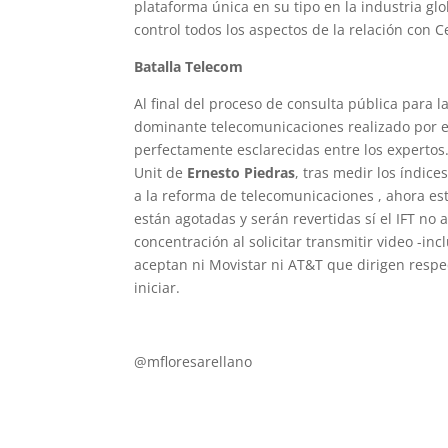
plataforma única en su tipo en la industria gl
control todos los aspectos de la relación con 
Batalla Telecom
Al final del proceso de consulta pública para
dominante telecomunicaciones realizado por e
perfectamente esclarecidas entre los experto
Unit de
Ernesto Piedras
, tras medir los índic
a la reforma de telecomunicaciones , ahora es
están agotadas y serán revertidas sí el IFT no
concentración al solicitar transmitir video -in
aceptan ni Movistar ni AT&T que dirigen resp
iniciar.
mflores37@yahoo.es
@mfloresarellano