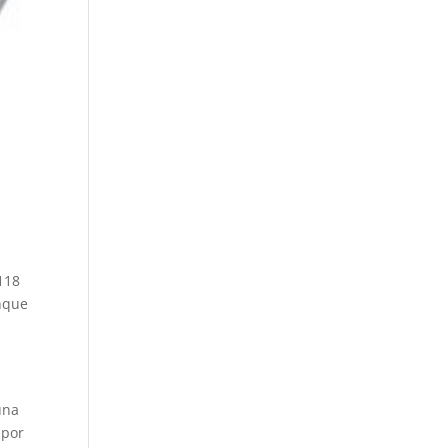
 118
anque
una
 por