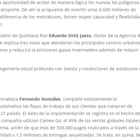
la oportunidad de acotar de manera lógica los nuevos los polígonos
ansporte. De ahí la propuesta de invertir unos 6,600 millones de
diferencia de los metrobuses, tienen mayor capacidad y flexibilid
o.
utados de Quintana Roo
Eduardo Ortíz Jasso
, titular de la Agencia 
ue implica tres rutas que atenderán los principales centros urbanos
tores y reducirá la emisiones gases invernadero además de reducir 
ingeniería social profunda con taxista y conductores de autobuses
 encabeza
Fernando González
, completó exitosamente la
utomatiza los flujos de trabajo de sus clientes que compran de
1 países. El éxito de la implementación se registra en el hecho d
a compañía utilizan Cemex Go; el 45% de las ventas globales totale
orma, amén de que más de 500,000 pagos realizados a través de la
idad a 1.5 millones de entregas anualizadas. Se trata, en suma, d