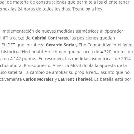
obal de materia de construcciones que permite a los cliente tener
Cemex las 24 horas de todos los días. Tecnología hoy
 la implementación de nuevas medidas asimétricas al operador
l IFT a cargo de
Gabriel Contreras
, las posiciones quedan
s. El IDET que encabeza
Gerardo Soria
y The Competitive Intelligenc
es históricos Herfindahl-Hirschman que pasaron de 4.320 puntos pr
ta en 4.142 puntos. En resumen, las medidas asimétricas de 2014
 actúa ahora. Por supuesto, América Móvil dobla la apuesta de la
cluso satelital- a cambio de ampliar su propia red… asunto que no
ectivamente
Carlos Morales
y
Laurent Therivel
. La batalla está por