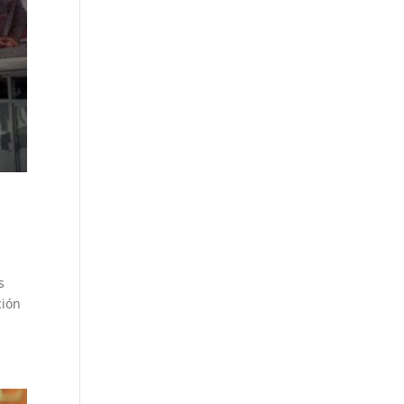
s
ción