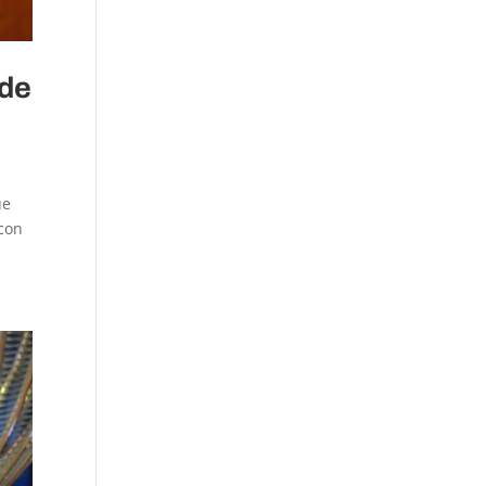
 de
úe
 con