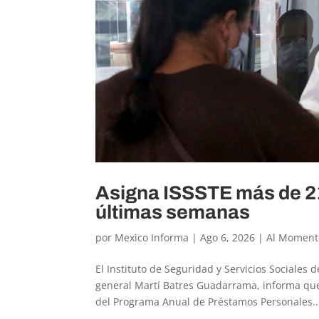
Asigna ISSSTE más de 21
últimas semanas
por
Mexico Informa
|
Ago 6, 2026
|
Al Moment
El Instituto de Seguridad y Servicios Sociales 
general Martí Batres Guadarrama, informa que
del Programa Anual de Préstamos Personales..