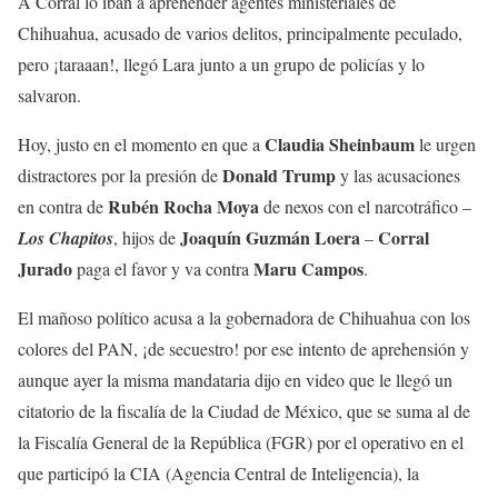
A Corral lo iban a aprehender agentes ministeriales de
Chihuahua, acusado de varios delitos, principalmente peculado,
pero ¡taraaan!, llegó Lara junto a un grupo de policías y lo
salvaron.
Claudia Sheinbaum
Hoy, justo en el momento en que a
le urgen
Donald Trump
distractores por la presión de
y las acusaciones
Rubén Rocha Moya
en contra de
de nexos con el narcotráfico –
Joaquín Guzmán Loera
Corral
Los Chapitos
, hijos de
–
Jurado
Maru Campos
paga el favor y va contra
.
El mañoso político acusa a la gobernadora de Chihuahua con los
colores del PAN, ¡de secuestro! por ese intento de aprehensión y
aunque ayer la misma mandataria dijo en video que le llegó un
citatorio de la fiscalía de la Ciudad de México, que se suma al de
la Fiscalía General de la República (FGR) por el operativo en el
que participó la CIA (Agencia Central de Inteligencia), la