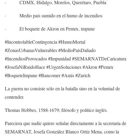
· CDMX, Hidalgo, Morelos, Querétaro, Puebla
· Medio país sumido en el humo de incendios
· El boquete de Akron en Pemex, impune
#IncontrolableContingencia #HumoMortal
#ZonasUrbanasVulnerables #MedioPaísDañado
#IncendiosProvocados #Impunidad #SEMARNATDeCaricatura
#JosefaNiRuidoHace #UrgenSoluciones #Akron #Pemex
#BoqueteImpune #Bancomer #Amis #Zurich
La guerra no consiste sólo en la batalla sino en la voluntad de
contender.
Thomas Hobbes, 1588-1679; filósofo y político inglés.
Pareciera que nadie quiere señalar directamente a la secretaria de
SEMARNAT, Josefa González Blanco Ortiz Mena, como la