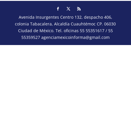
Avenida Insurgentes Centro 132, despacho 406,
colonia Tabacalera, Alcaldía Cuauhtémoc CP. 06030
Ciudad de México. Tel. oficinas 55 55351617 / 55
55359527 agenciamexicoinforma@gmail.com