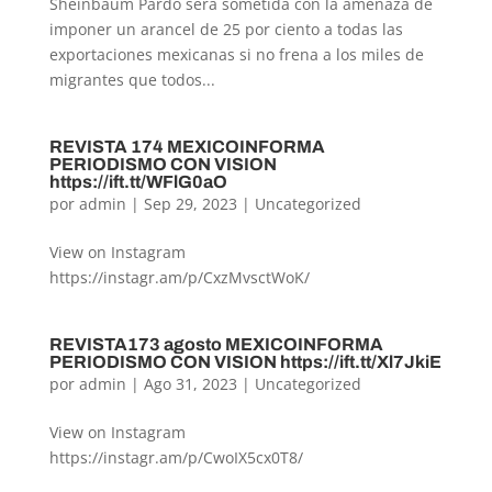
Sheinbaum Pardo será sometida con la amenaza de
imponer un arancel de 25 por ciento a todas las
exportaciones mexicanas si no frena a los miles de
migrantes que todos...
REVISTA 174 MEXICOINFORMA
PERIODISMO CON VISION
https://ift.tt/WFlG0aO
por
admin
|
Sep 29, 2023
|
Uncategorized
View on Instagram
https://instagr.am/p/CxzMvsctWoK/
REVISTA173 agosto MEXICOINFORMA
PERIODISMO CON VISION https://ift.tt/Xl7JkiE
por
admin
|
Ago 31, 2023
|
Uncategorized
View on Instagram
https://instagr.am/p/CwoIX5cx0T8/