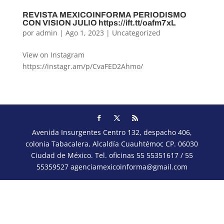
REVISTA MEXICOINFORMA PERIODISMO
CON VISION JULIO https://ift.tt/oafm7xL
por
admin
|
Ago 1, 2023
|
Uncategorized
View on Instagram
https://instagr.am/p/CvaFED2Ahmo/
« Entradas más antiguas
Avenida Insurgentes Centro 132, despacho 406,
colonia Tabacalera, Alcaldía Cuauhtémoc CP. 06030
Ciudad de México. Tel. oficinas 55 55351617 / 55
55359527 agenciamexicoinforma@gmail.com