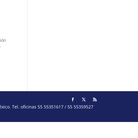
ión
r
ico. Tel. oficinas 55 55351617 / 55 55359527