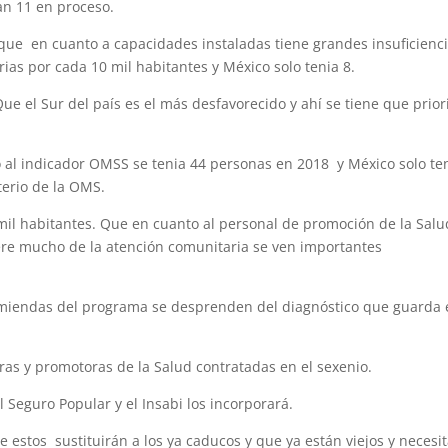
an 11 en proceso.
 que en cuanto a capacidades instaladas tiene grandes insuficienci
ias por cada 10 mil habitantes y México solo tenia 8.
e el Sur del país es el más desfavorecido y ahí se tiene que prior
 al indicador OMSS se tenia 44 personas en 2018 y México solo te
terio de la OMS.
il habitantes. Que en cuanto al personal de promoción de la Salu
ere mucho de la atención comunitaria se ven importantes
omiendas del programa se desprenden del diagnóstico que guarda 
ras y promotoras de la Salud contratadas en el sexenio.
 Seguro Popular y el Insabi los incorporará.
 estos sustituirán a los ya caducos y que ya están viejos y necesi