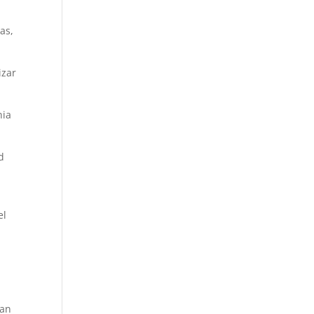
as,
izar
nia
d
el
tan