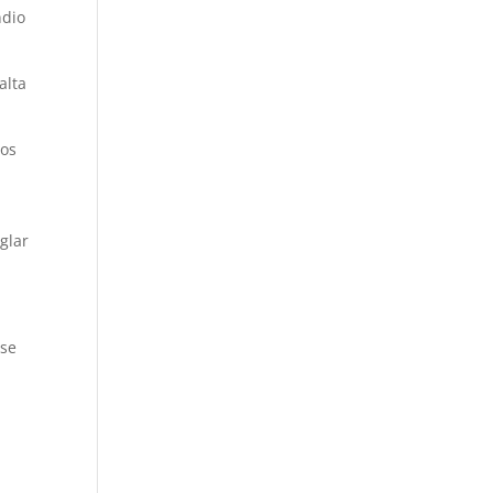
ndio
alta
dos
glar
 se