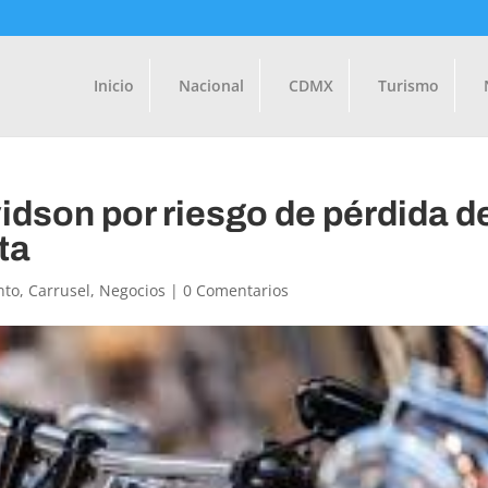
Inicio
Nacional
CDMX
Turismo
idson por riesgo de pérdida d
ta
nto
,
Carrusel
,
Negocios
|
0 Comentarios