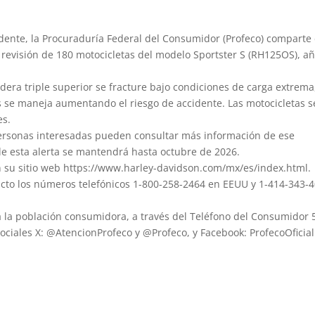
idente, la Procuraduría Federal del Consumidor (Profeco) comparte 
revisión de 180 motocicletas del modelo Sportster S (RH125OS), a
dera triple superior se fracture bajo condiciones de carga extrema,
s se maneja aumentando el riesgo de accidente. Las motocicletas 
es.
 personas interesadas pueden consultar más información de ese
de esta alerta se mantendrá hasta octubre de 2026.
n su sitio web https://www.harley-davidson.com/mx/es/index.html.
cto los números telefónicos 1-800-258-2464 en EEUU y 1-414-343-
a la población consumidora, a través del Teléfono del Consumidor 
ociales X: @AtencionProfeco y @Profeco, y Facebook: ProfecoOficial