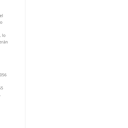
el
ño
 lo
serán
4056
55
.