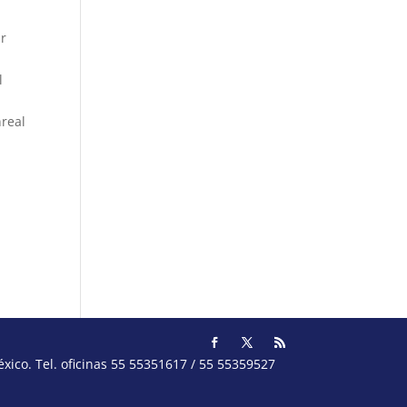
ar
l
nreal
ico. Tel. oficinas 55 55351617 / 55 55359527