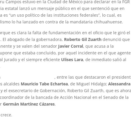
ru Campos estuvo en la Ciudad de México para declarar en la FGR
aria estatal lanzó un mensaje público en el que sentenció que en
es “un uso político de las instituciones federales”, lo cual, es
ialismo lo ha lanzado en contra de la mandataria chihuahuense.
que es clara la falta de fundamentación en el oficio que le giró el
ia. El abogado de la gobernadora,
Roberto Gil Zuarth
denunció que
nente y se valen del senador
Javier Corral
, que acusa a la
upone que estaba concluido, por aquel incidente en el que agente
l Jurado y el siempre eficiente
Ulises Lara
, de inmediato salió al
.
a
esperaron figuras del PAN)
, entre las que destacaron el presiden
los alcaldes
Mauricio Tabe Echartea
, de Miguel Hidalgo;
Alessandra
 y el exsecretario de Gobernación, Roberto Gil Zuarth, que es ahora
 coordinador de la bancada de Acción Nacional en el Senado de la
or
Germán Martínez Cázares
.
 crece.