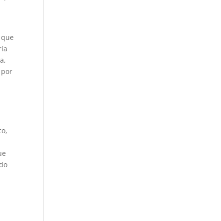
, que
ría
a,
 por
co,
ue
ido