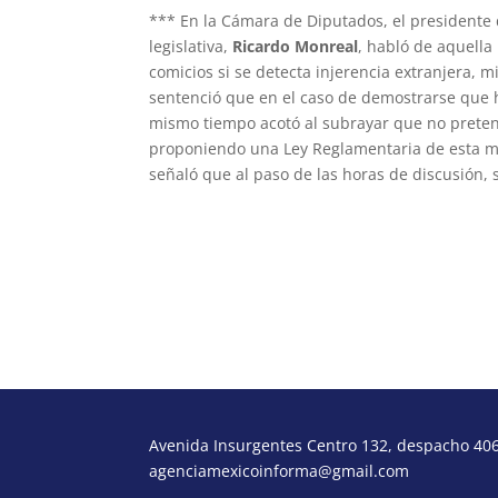
*** En la Cámara de Diputados, el presidente d
legislativa,
Ricardo Monreal
, habló de aquella 
comicios si se detecta injerencia extranjera,
sentenció que en el caso de demostrarse que h
mismo tiempo acotó al subrayar que no preten
proponiendo una Ley Reglamentaria de esta mod
señaló que al paso de las horas de discusión, 
morcora@gmail.com
Avenida Insurgentes Centro 132, despacho 406,
agenciamexicoinforma@gmail.com