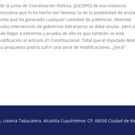
e la Junta de Coordinación Política, (JUCOPO) de esa instancia
iniciativa que lo ha hecho tan famoso, la de la posibilidad de anul
 misma que ha generado cualquier cantidad de polémicas. Monreal
ubo intervención de gobiernos extranjeros se debe anular, pero a
de llegar a extremos y prueba de ello es que también se está
ificación al artículo 41 Constitucional. Total que el diputado Mo
su propuesta podría sufrir una serie de modificaciones. ¿Será?
 colonia Tabacalera, Alcaldía Cuauhtémoc CP. 06030 Ciudad de Méx