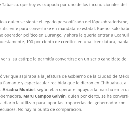
e Tabasco, que hoy es ocupada por uno de los incondicionales del
o a quien se siente el legado personificado del lópezobradorismo
uficiente para convertirse en mandatario estatal. Bueno, solo hab
o operador político en Durango, y ahora le quería entrar a Coahuil
upuestamente, 100 por ciento de créditos en una licenciatura, habla
ver si su estirpe le permitía convertirse en un serio candidato del
ó ver que aspiraba a la jefatura de Gobierno de la Ciudad de Méxi
 la flamante y espectacular recibida que le dieron en Chihuahua, a
a,
Ariadna Montiel
, según él, a operar el apoyo a la marcha en la q
gobernadora,
Maru Campos Galván
, quien por cierto, se ha convert
 a diario la utilizan para tapar las trapacerías del gobernador con
secuaces. No hay ni punto de comparación.