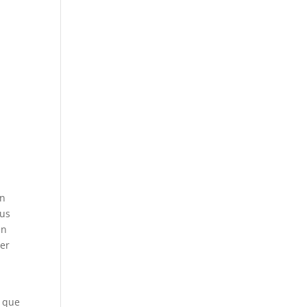
ón
sus
en
cer
r que