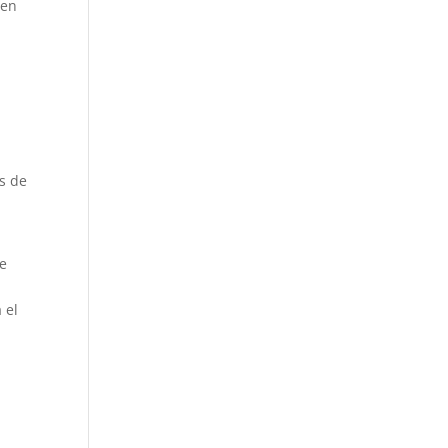
 en
s de
te
 el