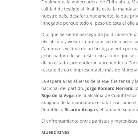
Finalmente, la gobernadora de Chihuahua, Ma
calidad de testigo; al final de esto, la mandat
nuestro país, desafortunadamente, lo que priva 
innegable porque todo el peso de ésta el ofic
Dijo que se siente perseguida políticamente por
oficialismo y violan su presunción de inocenc
Campos es víctima de un hostigamiento perma
gobernadora de secuestro, un asunto que se s
dicho estado, pretendieron aprehender a Corra
rescate de otro impresentable más de Morena
La espera a las afueras de la FGR fue tensa y l
nacional del partido,
Jorge Romero Herrera
; 
Rojo de la Vega
, de la alcaldía de Cuauhtémoc
abogado de la mandataria estatal así como el
República,
Ricardo Anaya
y el también senad
El enfrentamiento entre panistas y morenistas
MUNICIONES