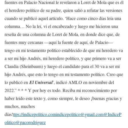
fuentes en Palacio Nacional le revelaron a Loret de Mola que es él
el heredero político de su padre, quien salió a refutar las versiones
cuando se publicó aquel artículo. ‘Hace como cinco días leía una
columna… No la leí, vi el encabezado y luego me hicieron una
reseña de una columna de Loret de Mola, en donde dice que, de
fuentes muy cercanas —aquí la fuente de aquí, de Palacio—
tengo en mi testamento político establecido de que mi heredero va
a ser mi hijo Andrés, mi heredero político, y que primero va a ser
Claudia (Sheinbaum) y luego el candidato para el 30 va a ser mi
hijo Andrés, que esto lo tengo en mi testamento político. Creo que
lo publicó en
El Universal
’, indicó AMLO en noviembre del
2022.” * * * Y por hoy es todo. Reciba mi reconocimiento por
haber leído este texto y, como siempre, le deseo ¡buenas gracias y
muchos, muchos
días!
ttps://indicepolitico.comindicepolitico@gmail.com@IndiceP
olitico@pacorodriguez