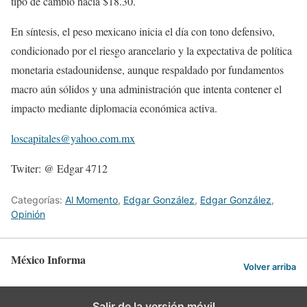
tipo de cambio hacia $18.30.
En síntesis, el peso mexicano inicia el día con tono defensivo,
condicionado por el riesgo arancelario y la expectativa de política
monetaria estadounidense, aunque respaldado por fundamentos
macro aún sólidos y una administración que intenta contener el
impacto mediante diplomacia económica activa.
loscapitales@yahoo.com.mx
Twiter: @ Edgar 4712
Categorías:
Al Momento
,
Edgar González
,
Edgar González
,
Opinión
México Informa
Volver arriba
Salir de la versión móvil