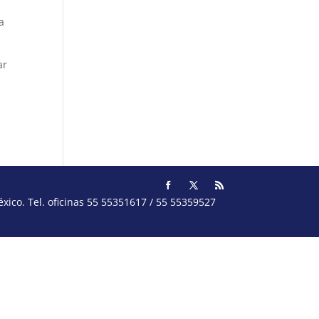
e
a
ar
ico. Tel. oficinas 55 55351617 / 55 55359527