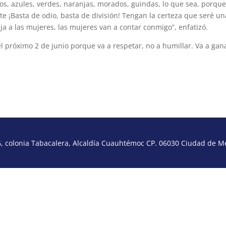
los, azules, verdes, naranjas, morados, guindas, lo que sea, porqu
nte ¡Basta de odio, basta de división! Tengan la certeza que seré un
ja a las mujeres, las mujeres van a contar conmigo”, enfatizó.
l próximo 2 de junio porque va a respetar, no a humillar. Va a gan
 colonia Tabacalera, Alcaldía Cuauhtémoc CP. 06030 Ciudad de Méx