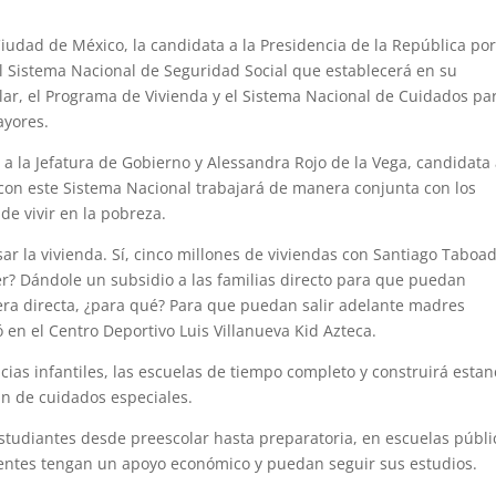
iudad de México, la candidata a la Presidencia de la República por
el Sistema Nacional de Seguridad Social que establecerá en su
ar, el Programa de Vivienda y el Sistema Nacional de Cuidados pa
ayores.
la Jefatura de Gobierno y Alessandra Rojo de la Vega, candidata 
con este Sistema Nacional trabajará de manera conjunta con los
de vivir en la pobreza.
r la vivienda. Sí, cinco millones de viviendas con Santiago Taboad
r? Dándole un subsidio a las familias directo para que puedan
era directa, ¿para qué? Para que puedan salir adelante madres
zó en el Centro Deportivo Luis Villanueva Kid Azteca.
ias infantiles, las escuelas de tiempo completo y construirá estan
an de cuidados especiales.
studiantes desde preescolar hasta preparatoria, en escuelas públi
scentes tengan un apoyo económico y puedan seguir sus estudios.