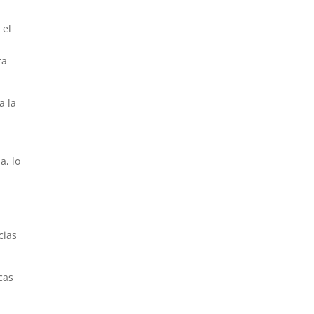
 el
ra
a la
a, lo
cias
cas