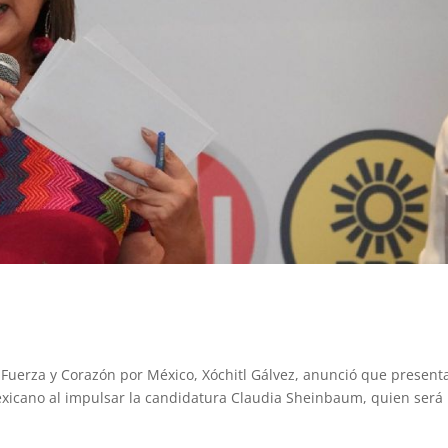
n Fuerza y Corazón por México, Xóchitl Gálvez, anunció que present
xicano al impulsar la candidatura Claudia Sheinbaum, quien será 