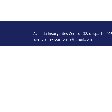
Avenida Insurgentes Centro 132, despacho 406,
agenciamexicoinforma@gmail.com