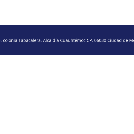
 colonia Tabacalera, Alcaldía Cuauhtémoc CP. 06030 Ciudad de Méx