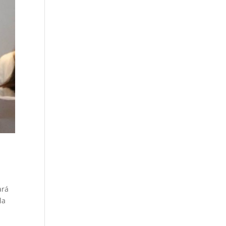
ará
la