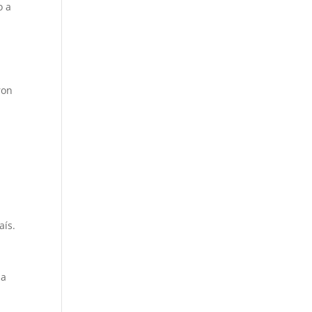
o a
e
ron
aís.
 a