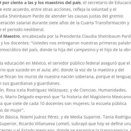
9 por ciento a las y los maestros del país
, el secretario de Educac
 este acuerdo, entre otras acciones, refleja la voluntad y el
udia Sheinbaum Pardo de atender las causas justas del gremio
eración salarial durante siete años de la Cuarta Transformación y
 el periodo neoliberal.
el Maestro
, encabezada por la Presidenta Claudia Sheinbaum Pard
s y los docentes: “Ustedes nos entregaron nuestras primeras palabr
emocrático del país, donde la hija del campesino y el hijo de la ob
e la educación en México, el servidor público federal aseguró que el
io que sucede en el aula; ahí, donde la voz de la maestra y del
se fincan los muros de nuestra nación soberana, porque el lenguaj
on sus guardianas y guardianes.
n, Rosa Icela Rodríguez Velázquez, y de Ciencias, Humanidades,
ez, Mario Delgado expresó que “la historia del Magisterio Mexicano
ya que siete de cada 10 docentes son mujeres; la escuela pública
os de mujer”.
ón Básica, Noemí Juárez Pérez, y de Media Superior, Tania Rodrígu
Superior, Ricardo Villanueva Lomelí, subrayó que hoy se define un
ocentes y el Estado mexicano, donde se garantice la transparencia, 