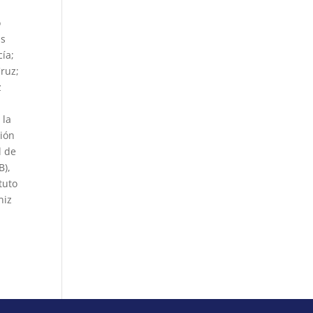
o
is
cía;
ruz;
z
 la
ción
l de
B),
tuto
niz