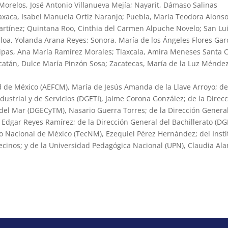
Morelos, José Antonio Villanueva Mejía; Nayarit, Dámaso Salinas
axaca, Isabel Manuela Ortiz Naranjo; Puebla, María Teodora Alons
rtínez; Quintana Roo, Cinthia del Carmen Alpuche Novelo; San Lu
naloa, Yolanda Arana Reyes; Sonora, María de los Ángeles Flores Gar
pas, Ana María Ramírez Morales; Tlaxcala, Amira Meneses Santa C
catán, Dulce María Pinzón Sosa; Zacatecas, María de la Luz Ménde
d de México (AEFCM), María de Jesús Amanda de la Llave Arroyo; de
ustrial y de Servicios (DGETI), Jaime Corona González; de la Direc
del Mar (DGECyTM), Nasario Guerra Torres; de la Dirección Genera
Edgar Reyes Ramírez; de la Dirección General del Bachillerato (DG
 Nacional de México (TecNM), Ezequiel Pérez Hernández; del Insti
ecinos; y de la Universidad Pedagógica Nacional (UPN), Claudia Ala