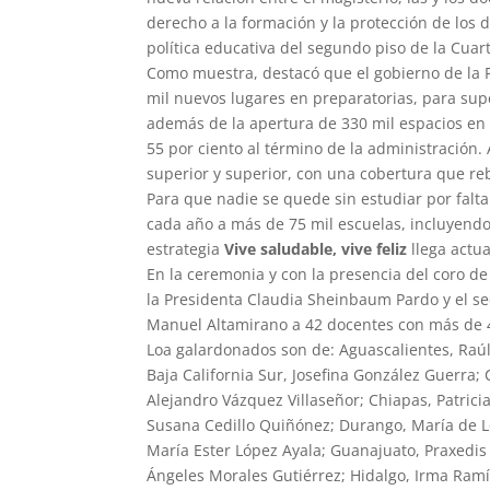
derecho a la formación y la protección de los d
política educativa del segundo piso de la Cua
Como muestra, destacó que el gobierno de la 
mil nuevos lugares en preparatorias, para sup
además de la apertura de 330 mil espacios en 
55 por ciento al término de la administración.
superior y superior, con una cobertura que reb
Para que nadie se quede sin estudiar por falt
cada año a más de 75 mil escuelas, incluyendo
estrategia
Vive saludable, vive feliz
llega actu
En la ceremonia y con la presencia del coro d
la Presidenta Claudia Sheinbaum Pardo y el s
Manuel Altamirano a 42 docentes con más de 40
Loa galardonados son de: Aguascalientes, Raúl
Baja California Sur, Josefina González Guerra;
Alejandro Vázquez Villaseñor; Chiapas, Patric
Susana Cedillo Quiñónez; Durango, María de Lo
María Ester López Ayala; Guanajuato, Praxedi
Ángeles Morales Gutiérrez; Hidalgo, Irma Ram