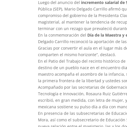
Luego del anuncio del
incremento salarial de 
Pública (SEP), Mario Delgado Carrillo afirmó que
compromiso del gobierno de la Presidenta Cla
magisterial, al mantener la tendencia de recup
terminar con un rezago que prevaleció durante
En la conmemoración del
Día de la Maestra y 
Delgado Carrillo reconoció la aportación de la
Gracias por convertir el aula en el lugar más d
comparten el mismo horizonte”, destacó.
En el Patio del Trabajo del recinto histórico d
destino de un pueblo nace en el encuentro diar
maestro acompaña el asombro de la infancia, 
la primera frontera de la libertad y ustedes s
Acompañado por las secretarias de Gobernació
Tecnología e Innovación, Rosaura Ruiz Gutiérr
escribió, en gran medida, con letra de mujer, 
mexicana sostiene su pulso día a día con man
En presencia de las subsecretarias de Educaci
Mora, así como el subsecretario de Educación 
nueva relación entre el magisterio, las y los d