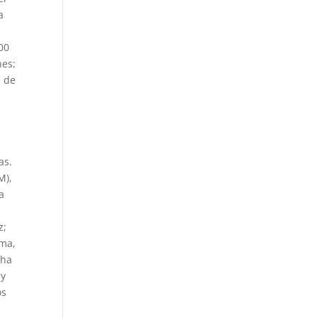
a
00
nes;
a de
as.
M),
a
z;
ima,
tha
 y
os