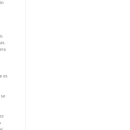
ión
o,
as.
rera
e es
 se
ez
a
el