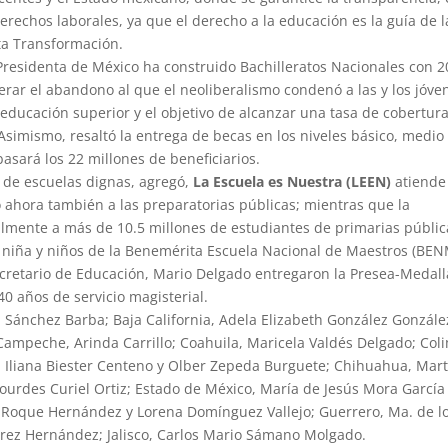
erechos laborales, ya que el derecho a la educación es la guía de l
rta Transformación.
Presidenta de México ha construido Bachilleratos Nacionales con 2
erar el abandono al que el neoliberalismo condenó a las y los jóve
educación superior y el objetivo de alcanzar una tasa de cobertur
 Asimismo, resaltó la entrega de becas en los niveles básico, medio
asará los 22 millones de beneficiarios.
a de escuelas dignas, agregó,
La Escuela es Nuestra (LEEN)
atiende
 ahora también a las preparatorias públicas; mientras que la
almente a más de 10.5 millones de estudiantes de primarias públic
e niña y niños de la Benemérita Escuela Nacional de Maestros (BEN
ecretario de Educación, Mario Delgado entregaron la Presea-Medall
 años de servicio magisterial.
 Sánchez Barba; Baja California, Adela Elizabeth González Gonzále
 Campeche, Arinda Carrillo; Coahuila, Maricela Valdés Delgado; Col
ia Iliana Biester Centeno y Olber Zepeda Burguete; Chihuahua, Mar
urdes Curiel Ortiz; Estado de México, María de Jesús Mora García
s Roque Hernández y Lorena Domínguez Vallejo; Guerrero, Ma. de l
írez Hernández; Jalisco, Carlos Mario Sámano Molgado.