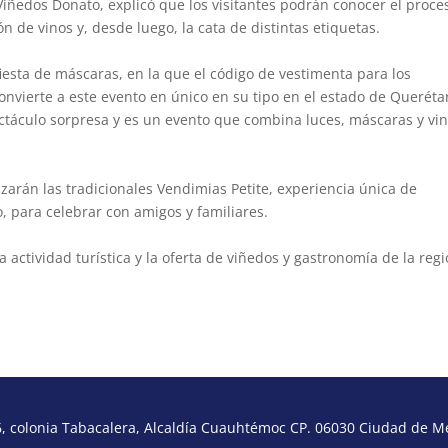
ñedos Donato, explicó que los visitantes podrán conocer el proce
n de vinos y, desde luego, la cata de distintas etiquetas.
fiesta de máscaras, en la que el código de vestimenta para los
 convierte a este evento en único en su tipo en el estado de Queréta
ctáculo sorpresa y es un evento que combina luces, máscaras y vi
lizarán las tradicionales Vendimias Petite, experiencia única de
, para celebrar con amigos y familiares.
actividad turística y la oferta de viñedos y gastronomía de la regi
 colonia Tabacalera, Alcaldía Cuauhtémoc CP. 06030 Ciudad de Méx