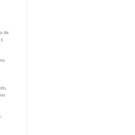
da de
 y
omo
ado,
ias
,