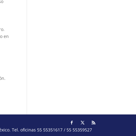
so
ro.
no en
ón.
ico. Tel. oficinas 55 55351617 / 55 55359527