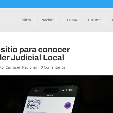
Inicio
Nacional
CDMX
Turismo
sitio para conocer
er Judicial Local
to
,
Carrusel
,
Nacional
|
0 Comentarios