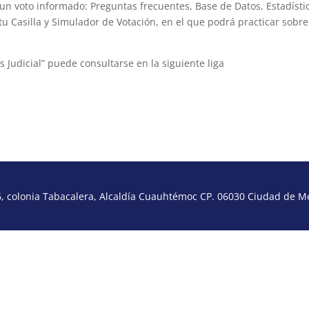
 un voto informado: Preguntas frecuentes, Base de Datos, Estadísti
a tu Casilla y Simulador de Votación, en el que podrá practicar sobre
 Judicial” puede consultarse en la siguiente liga
icial/
 colonia Tabacalera, Alcaldía Cuauhtémoc CP. 06030 Ciudad de Méx