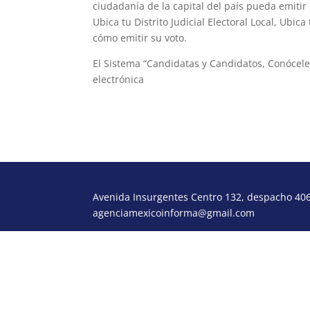
ciudadanía de la capital del país pueda emitir
Ubica tu Distrito Judicial Electoral Local, Ubic
cómo emitir su voto.
El Sistema “Candidatas y Candidatos, Conóceles
electrónica
https://sirec.iecm.mx/conoceles-jud
Avenida Insurgentes Centro 132, despacho 406,
agenciamexicoinforma@gmail.com