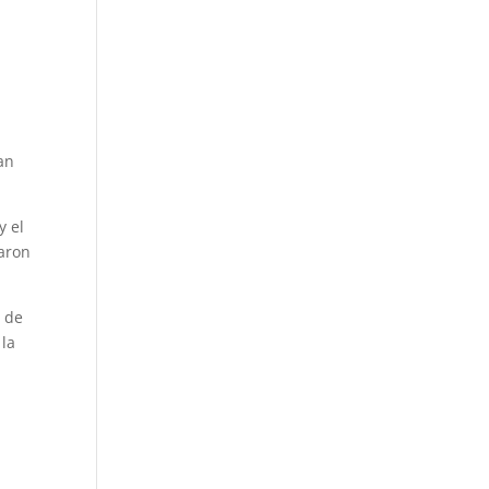
an
y el
taron
o de
 la