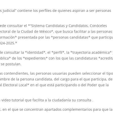
 Judicial” contiene los perfiles de quienes aspiran a ser personas
puede consultar el *“Sistema Candidatas y Candidatos, Conóceles
ectoral de la Ciudad de México*, que busca facilitar a las personas
nformación* presentada por las *personas candidatas* que particip
2024-2025.*
consultar la *identidad*, el *perfil*, la *trayectoria académica* 
pública* de los *expedientes* con los que las candidaturas *acredi
e se postulan.
as contendientes, las personas usuarias pueden seleccionar el tip
mbre de la persona candidata, del cargo para el que participa, de
ial Electoral Local* en el que está participando o del Poder que la
deo tutorial que facilita a la ciudadanía su consulta .
, en el que se concentran apartados complementarios para que la