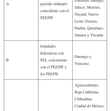
Guerrero, Hidalgo,
A
periodo ordinario
Jalisco, Morelos,
coincidente con el
Nayarit, Nuevo
PEEPJF
León, Oaxaca,
Puebla, Querétaro,
Sinaloa y Yucatán.
Entidades
federativas con
Durango y
B
PEL concurrente
Veracruz.
con el PEEPJF y
los PEEPJL
Aguascalientes,
Baja California,
Chihuahua,
Ciudad de México,