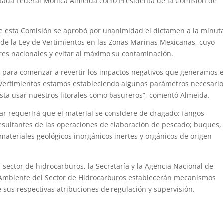
putada Federal Mónica Almeida como Presidenta de la Comisión de
e esta Comisión se aprobó por unanimidad el dictamen a la minut
 de la Ley de Vertimientos en las Zonas Marinas Mexicanas, cuyo
ares nacionales y evitar al máximo su contaminación.
 para comenzar a revertir los impactos negativos que generamos 
 Vertimientos estamos estableciendo algunos parámetros necesari
osta usar nuestros litorales como basureros”, comentó Almeida.
mar requerirá que el material se considere de dragado; fangos
esultantes de las operaciones de elaboración de pescado; buques,
materiales geológicos inorgánicos inertes y orgánicos de origen
l sector de hidrocarburos, la Secretaría y la Agencia Nacional de
o Ambiente del Sector de Hidrocarburos establecerán mecanismos
e sus respectivas atribuciones de regulación y supervisión.