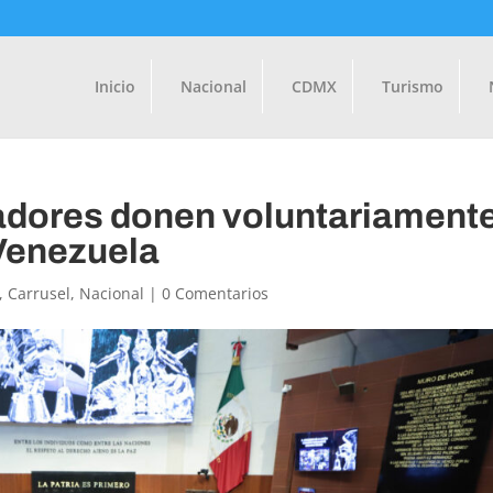
Inicio
Nacional
CDMX
Turismo
adores donen voluntariament
 Venezuela
,
Carrusel
,
Nacional
|
0 Comentarios