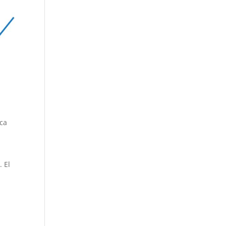
ica
 El