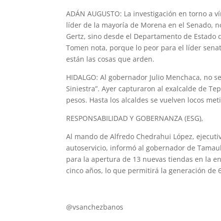
ADÁN AUGUSTO: La investigación en torno a vín
líder de la mayoría de Morena en el Senado, no
Gertz, sino desde el Departamento de Estado d
Tomen nota, porque lo peor para el líder senato
están las cosas que arden.
HIDALGO: Al gobernador Julio Menchaca, no se
Siniestra”. Ayer capturaron al exalcalde de Te
pesos. Hasta los alcaldes se vuelven locos me
RESPONSABILIDAD Y GOBERNANZA (ESG),
Al mando de Alfredo Chedrahui López, ejecuti
autoservicio, informó al gobernador de Tamauli
para la apertura de 13 nuevas tiendas en la e
cinco años, lo que permitirá la generación de 
vsb@poderydinero.mx
@vsanchezbanos