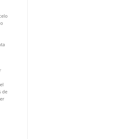
celo
co
e
nta
r
el
s de
cer