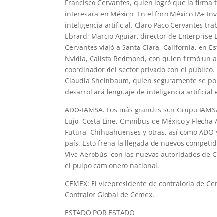
Francisco Cervantes, quien logró que la firma 
interesara en México. En el foro México IA+ In
inteligencia artificial. Claro Paco Cervantes t
Ebrard; Marcio Aguiar, director de Enterprise
Cervantes viajó a Santa Clara, California, en 
Nvidia, Calista Redmond, con quien firmó un acu
coordinador del sector privado con el público.
Claudia Sheinbaum, quien seguramente se pond
desarrollará lenguaje de inteligencia artificial
ADO-IAMSA: Los más grandes son Grupo IAMSA, 
Lujo, Costa Line, Omnibus de México y Flecha 
Futura, Chihuahuenses y otras, así como ADO 
país. Esto frena la llegada de nuevos competi
Viva Aerobús, con las nuevas autoridades de 
el pulpo camionero nacional.
CEMEX: El vicepresidente de contraloría de Ce
Contralor Global de Cemex.
ESTADO POR ESTADO