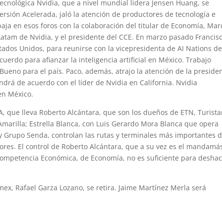
tecnológica Nvidia, que a nivel mundial lidera Jensen Huang, se
versión Acelerada, jaló la atención de productores de tecnología e
rabaja en esos foros con la colaboración del titular de Economía, Mar
 Latam de Nvidia, y el presidente del CCE. En marzo pasado Francis
Estados Unidos, para reunirse con la vicepresidenta de AI Nations d
erdo para afianzar la inteligencia artificial en México. Trabajo
 Bueno para el país. Paco, además, atrajo la atención de la preside
rá de acuerdo con el líder de Nvidia en California. Nvidia
 en México.
que lleva Roberto Alcántara, que son los dueños de ETN, Turista
Amarilla; Estrella Blanca, con Luis Gerardo Mora Blanca que opera
y Grupo Senda, controlan las rutas y terminales más importantes d
dores. El control de Roberto Alcántara, que a su vez es el mandamá
Competencia Económica, de Economía, no es suficiente para desha
mex, Rafael Garza Lozano, se retira. Jaime Martínez Merla será