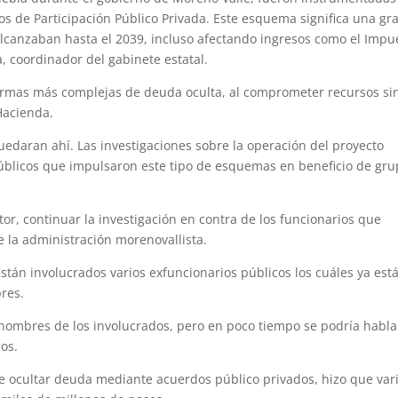
os de Participación Público Privada. Este esquema significa una gr
canzaban hasta el 2039, incluso afectando ingresos como el Impu
a, coordinador del gabinete estatal.
formas más complejas de deuda oculta, al comprometer recursos si
Hacienda.
edaran ahí. Las investigaciones sobre la operación del proyecto
blicos que impulsaron este tipo de esquemas en beneficio de gr
stor, continuar la investigación en contra de los funcionarios que
e la administración morenovallista.
están involucrados varios exfuncionarios públicos los cuáles ya est
bres.
s nombres de los involucrados, pero en poco tiempo se podría habla
os.
 ocultar deuda mediante acuerdos público privados, hizo que var