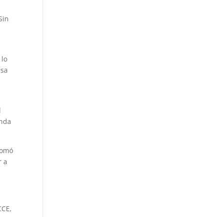
Sin
 lo
esa
l
enda
tomó
r a
CCE,