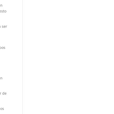
an
esto
n ser
upos
án
r de
ios