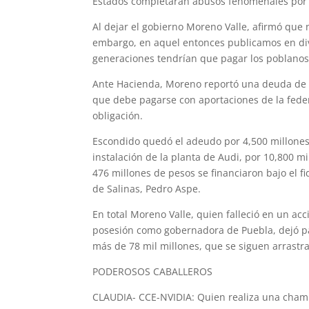
Estados completaran abusos fenomenales por 
Al dejar el gobierno Moreno Valle, afirmó que 
embargo, en aquel entonces publicamos en div
generaciones tendrían que pagar los poblanos
Ante Hacienda, Moreno reportó una deuda de 8
que debe pagarse con aportaciones de la fede
obligación.
Escondido quedó el adeudo por 4,500 millones
instalación de la planta de Audi, por 10,800 
476 millones de pesos se financiaron bajo el 
de Salinas, Pedro Aspe.
En total Moreno Valle, quien falleció en un 
posesión como gobernadora de Puebla, dejó pas
más de 78 mil millones, que se siguen arrast
PODEROSOS CABALLEROS
CLAUDIA- CCE-NVIDIA: Quien realiza una chamba