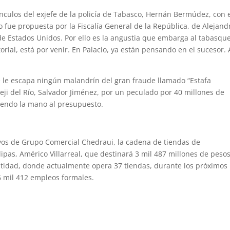
culos del exjefe de la policía de Tabasco, Hernán Bermúdez, con 
 fue propuesta por la Fiscalía General de la República, de Alejand
e Estados Unidos. Por ello es la angustia que embarga al tabasqu
rial, está por venir. En Palacio, ya están pensando en el sucesor. 
 le escapa ningún malandrín del gran fraude llamado “Estafa
peji del Río, Salvador Jiménez, por un peculado por 40 millones de
tiendo la mano al presupuesto.
vos de Grupo Comercial Chedraui, la cadena de tiendas de
pas, Américo Villarreal, que destinará 3 mil 487 millones de peso
ntidad, donde actualmente opera 37 tiendas, durante los próximos
6 mil 412 empleos formales.