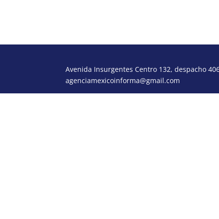
Avenida Insurgentes Centro 132, despacho 406,
agenciamexicoinforma@gmail.com