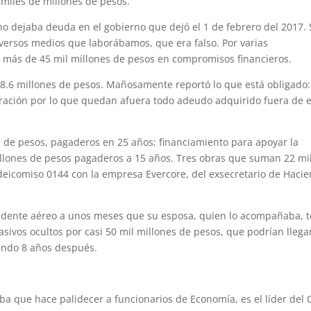
miles de millones de pesos.
no dejaba deuda en el gobierno que dejó el 1 de febrero del 2017. 
ersos medios que laborábamos, que era falso. Por varias
 más de 45 mil millones de pesos en compromisos financieros.
.6 millones de pesos. Mañosamente reportó lo que está obligado:
ración por lo que quedan afuera todo adeudo adquirido fuera de 
 de pesos, pagaderos en 25 años; financiamiento para apoyar la
millones de pesos pagaderos a 15 años. Tres obras que suman 22 mi
fideicomiso 0144 con la empresa Evercore, del exsecretario de Haci
accidente aéreo a unos meses que su esposa, quien lo acompañaba, 
ivos ocultos por casi 50 mil millones de pesos, que podrían llega
rando 8 años después.
 que hace palidecer a funcionarios de Economía, es el líder del 