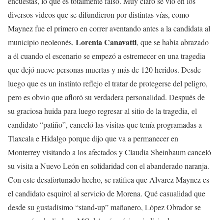
encuestas, lo que es totalmente falso. Muy claro se vio en los
diversos videos que se difundieron por distintas vías, como
Maynez fue el primero en correr aventando antes a la candidata al
Lorenia Canavatti
municipio neoleonés,
, que se había abrazado
a él cuando el escenario se empezó a estremecer en una tragedia
que dejó nueve personas muertas y más de 120 heridos. Desde
luego que es un instinto reflejo el tratar de protegerse del peligro,
pero es obvio que afloró su verdadera personalidad. Después de
su graciosa huida para luego regresar al sitio de la tragedia, el
candidato “patiño”, canceló las visitas que tenía programadas a
Tlaxcala e Hidalgo porque dijo que va a permanecer en
Monterrey visitando a los afectados y Claudia Sheinbaum canceló
su visita a Nuevo León en solidaridad con el abanderado naranja.
Con este desafortunado hecho, se ratifica que Alvarez Maynez es
el candidato esquirol al servicio de Morena. Qué casualidad que
desde su gustadísimo “stand-up” mañanero, López Obrador se