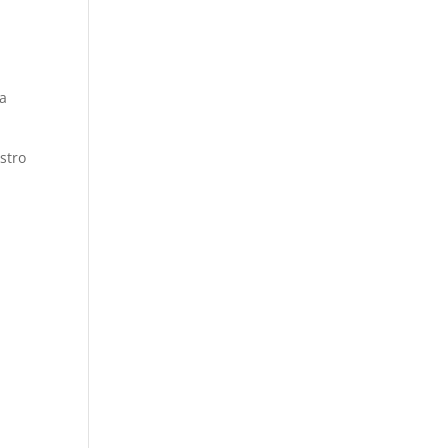
la
stro