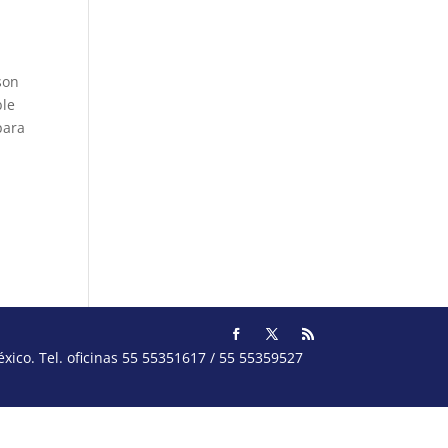
son
ble
para
ico. Tel. oficinas 55 55351617 / 55 55359527