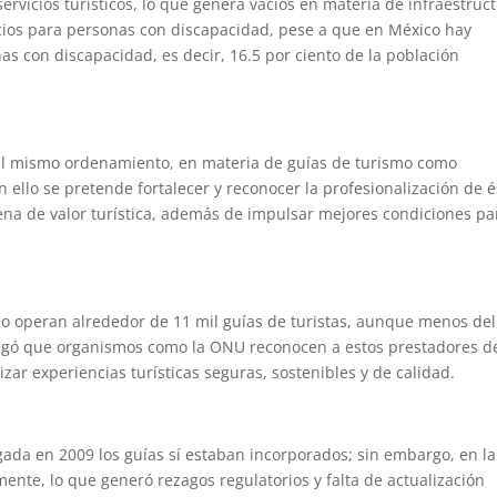
servicios turísticos, lo que genera vacíos en materia de infraestruc
icios para personas con discapacidad, pese a que en México hay
 con discapacidad, es decir, 16.5 por ciento de la población
el mismo ordenamiento, en materia de guías de turismo como
on ello se pretende fortalecer y reconocer la profesionalización de 
na de valor turística, además de impulsar mejores condiciones pa
co operan alrededor de 11 mil guías de turistas, aunque menos del
gregó que organismos como la ONU reconocen a estos prestadores d
zar experiencias turísticas seguras, sostenibles y de calidad.
gada en 2009 los guías sí estaban incorporados; sin embargo, en la
ente, lo que generó rezagos regulatorios y falta de actualización