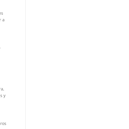
es
r a
o
ra,
s y
aros