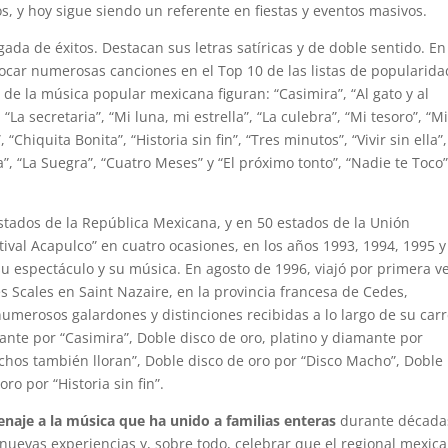
, y hoy sigue siendo un referente en fiestas y eventos masivos.
da de éxitos. Destacan sus letras satíricas y de doble sentido. En
locar numerosas canciones en el Top 10 de las listas de popularida
 de la música popular mexicana figuran: “Casimira”, “Al gato y al
 “La secretaria”, “Mi luna, mi estrella”, “La culebra”, “Mi tesoro”, “M
 “Chiquita Bonita”, “Historia sin fin”, “Tres minutos”, “Vivir sin ella”
”, “La Suegra”, “Cuatro Meses” y “El próximo tonto”, “Nadie te Toco”
stados de la República Mexicana, y en 50 estados de la Unión
tival Acapulco” en cuatro ocasiones, en los años 1993, 1994, 1995 y
 espectáculo y su música. En agosto de 1996, viajó por primera ve
es Scales en Saint Nazaire, en la provincia francesa de Cedes,
umerosos galardones y distinciones recibidas a lo largo de su carr
mante por “Casimira”, Doble disco de oro, platino y diamante por
achos también lloran”, Doble disco de oro por “Disco Macho”, Doble
ro por “Historia sin fin”.
naje a la música que ha unido a familias enteras
durante décadas
nuevas experiencias y, sobre todo, celebrar que el regional mexic