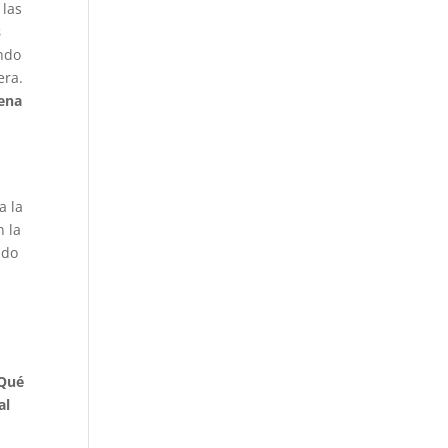
 las
s
endo
era.
ena
a la
n la
ndo
Qué
al