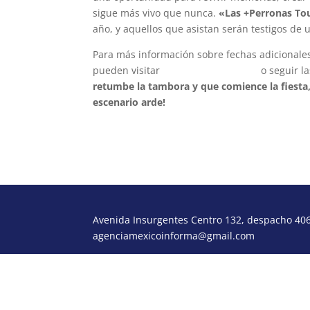
sigue más vivo que nunca.
«Las +Perronas To
año, y aquellos que asistan serán testigos de 
Para más información sobre fechas adicionales,
pueden visitar
www.zignialive.com
o seguir l
retumbe la tambora y que comience la fiesta
escenario arde!
Avenida Insurgentes Centro 132, despacho 406,
agenciamexicoinforma@gmail.com