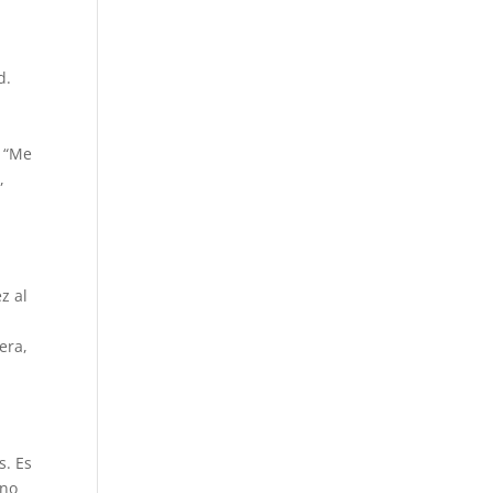
d.
i
, “Me
,
z al
era,
. Es
ano