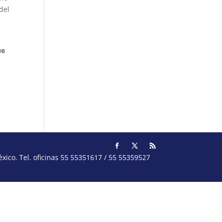
del
s
ue
ico. Tel. oficinas 55 55351617 / 55 55359527