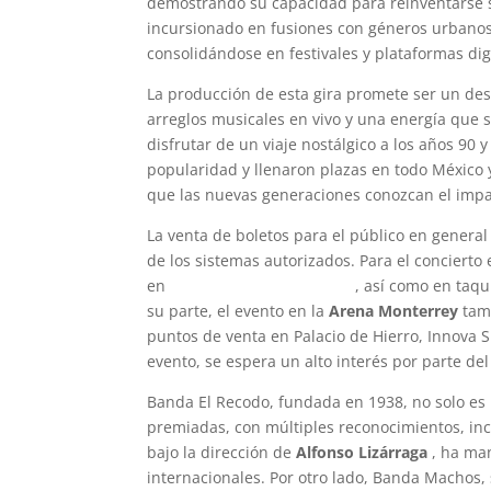
demostrando su capacidad para reinventarse s
incursionado en fusiones con géneros urbanos
consolidándose en festivales y plataformas dig
La producción de esta gira promete ser un desp
arreglos musicales en vivo y una energía que 
disfrutar de un viaje nostálgico a los años 90
popularidad y llenaron plazas en todo México
que las nuevas generaciones conozcan el impac
La venta de boletos para el público en genera
de los sistemas autorizados. Para el concierto
en
www.superboletos.com
, así como en taqui
su parte, el evento en la
Arena Monterrey
tamb
puntos de venta en Palacio de Hierro, Innova Sp
evento, se espera un alto interés por parte del
Banda El Recodo, fundada en 1938, no solo es
premiadas, con múltiples reconocimientos, i
bajo la dirección de
Alfonso Lizárraga
, ha man
internacionales. Por otro lado, Banda Machos, 