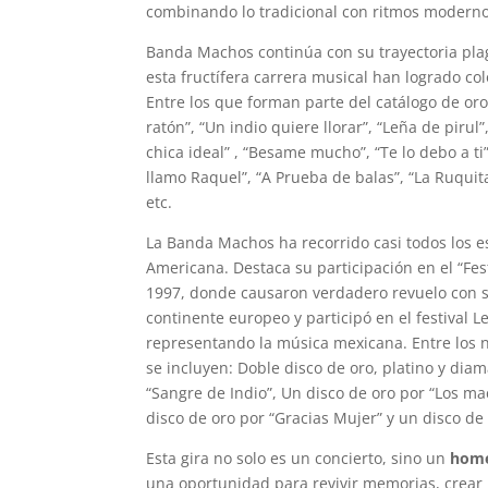
combinando lo tradicional con ritmos modernos
Banda Machos continúa con su trayectoria plaga
esta fructífera carrera musical han logrado co
Entre los que forman parte del catálogo de oro
ratón”, “Un indio quiere llorar”, “Leña de pirul”,
chica ideal” , “Besame mucho”, “Te lo debo a ti”,
llamo Raquel”, “A Prueba de balas”, “La Ruquita
etc.
La Banda Machos ha recorrido casi todos los e
Americana. Destaca su participación en el “Fes
1997, donde causaron verdadero revuelo con su
continente europeo y participó en el festival L
representando la música mexicana. Entre los n
se incluyen: Doble disco de oro, platino y dia
“Sangre de Indio”, Un disco de oro por “Los m
disco de oro por “Gracias Mujer” y un disco de o
Esta gira no solo es un concierto, sino un
home
una oportunidad para revivir memorias, crear 