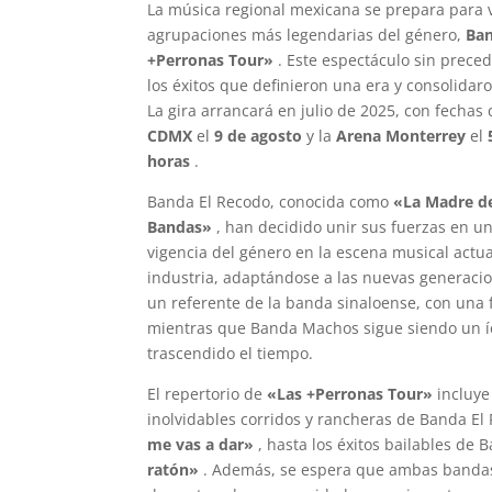
La música regional mexicana se prepara para v
agrupaciones más legendarias del género,
Ban
+Perronas Tour»
. Este espectáculo sin preced
los éxitos que definieron una era y consolid
La gira arrancará en julio de 2025, con fechas
CDMX
el
9 de agosto
y la
Arena Monterrey
el
horas
.
Banda El Recodo, conocida como
«La Madre d
Bandas»
, han decidido unir sus fuerzas en un
vigencia del género en la escena musical act
industria, adaptándose a las nuevas generacio
un referente de la banda sinaloense, con una f
mientras que Banda Machos sigue siendo un íc
trascendido el tiempo.
El repertorio de
«Las +Perronas Tour»
incluye
inolvidables corridos y rancheras de Banda E
me vas a dar»
, hasta los éxitos bailables d
ratón»
. Además, se espera que ambas bandas 