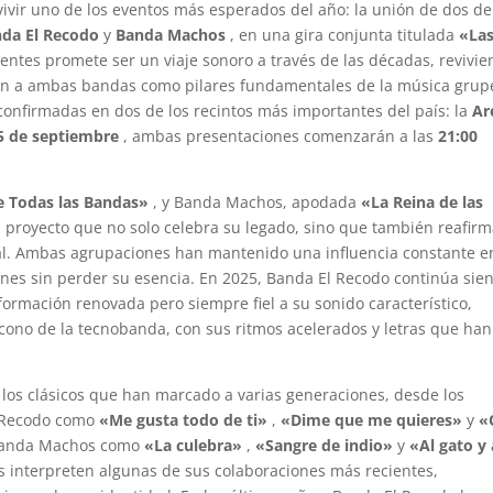
ivir uno de los eventos más esperados del año: la unión de dos de
da El Recodo
y
Banda Machos
, en una gira conjunta titulada
«La
entes promete ser un viaje sonoro a través de las décadas, revivi
aron a ambas bandas como pilares fundamentales de la música grup
 confirmadas en dos de los recintos más importantes del país: la
Ar
5 de septiembre
, ambas presentaciones comenzarán a las
21:00
e Todas las Bandas»
, y Banda Machos, apodada
«La Reina de las
 proyecto que no solo celebra su legado, sino que también reafirm
ual. Ambas agrupaciones han mantenido una influencia constante e
nes sin perder su esencia. En 2025, Banda El Recodo continúa sie
ormación renovada pero siempre fiel a su sonido característico,
ono de la tecnobanda, con sus ritmos acelerados y letras que han
 los clásicos que han marcado a varias generaciones, desde los
l Recodo como
«Me gusta todo de ti»
,
«Dime que me quieres»
y
«
e Banda Machos como
«La culebra»
,
«Sangre de indio»
y
«Al gato y 
interpreten algunas de sus colaboraciones más recientes,