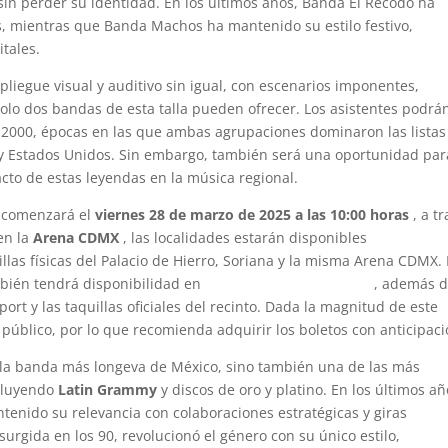
in perder su identidad. En los últimos años, Banda El Recodo ha
, mientras que Banda Machos ha mantenido su estilo festivo,
itales.
liegue visual y auditivo sin igual, con escenarios imponentes,
solo dos bandas de esta talla pueden ofrecer. Los asistentes podrá
 y 2000, épocas en las que ambas agrupaciones dominaron las listas
 y Estados Unidos. Sin embargo, también será una oportunidad par
to de estas leyendas en la música regional.
l comenzará el
viernes 28 de marzo de 2025 a las 10:00 horas
, a t
 en la
Arena CDMX
, las localidades estarán disponibles
llas físicas del Palacio de Hierro, Soriana y la misma Arena CDMX.
ién tendrá disponibilidad en
www.superboletos.com
, además 
ort y las taquillas oficiales del recinto. Dada la magnitud de este
 público, por lo que recomienda adquirir los boletos con anticipaci
 la banda más longeva de México, sino también una de las más
ncluyendo
Latin Grammy
y discos de oro y platino. En los últimos añ
tenido su relevancia con colaboraciones estratégicas y giras
surgida en los 90, revolucionó el género con su único estilo,