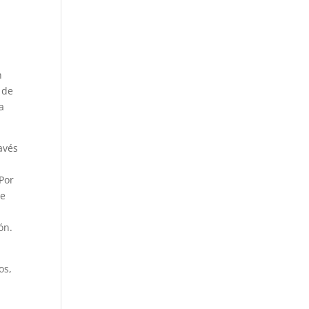
n
 de
a
ravés
 Por
de
ón.
os,