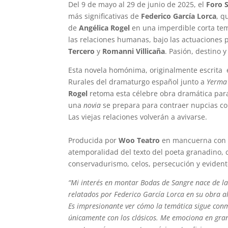
Del 9 de mayo al 29 de junio de 2025, el
Foro 
más significativas de
Federico García Lorca
, q
de
Angélica Rogel
en una imperdible corta tem
las relaciones humanas, bajo las actuaciones
Tercero
y
Romanni Villicaña
. Pasión, destino y
Esta novela homónima, originalmente escrita en
Rurales del dramaturgo español junto a
Yerm
Rogel
retoma esta célebre obra dramática par
una
novia
se prepara para contraer nupcias c
Las viejas relaciones volverán a avivarse.
Producida por
Woo Teatro
en mancuerna co
atemporalidad del texto del poeta granadino, c
conservadurismo, celos, persecución y evident
“Mi interés en montar Bodas de Sangre nace de la
relatados por Federico García Lorca en su obra a
Es impresionante ver cómo la temática sigue conmo
únicamente con los clásicos. Me emociona en gran