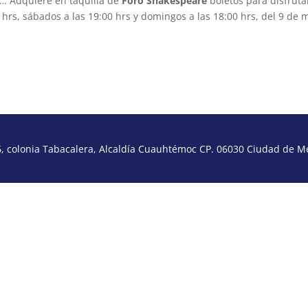
a… Adquiere en taquilla de
Foro Shakespeare
boletos para disfruta
0 hrs, sábados a las 19:00 hrs y domingos a las 18:00 hrs, del 9 de 
 colonia Tabacalera, Alcaldía Cuauhtémoc CP. 06030 Ciudad de Méx