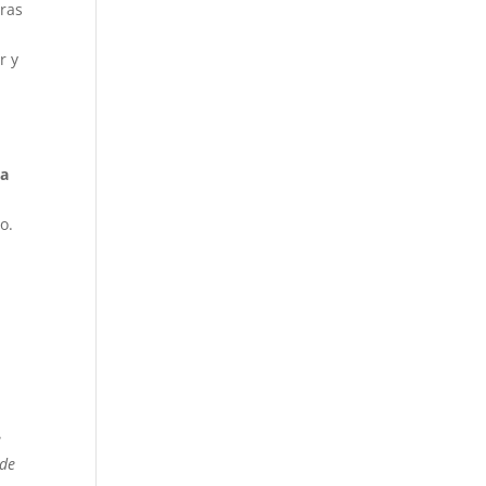
bras
r y
ca
do.
e
 de