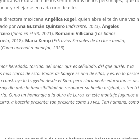
nificativa exaltación de los sentimientos de los personajes, que d
onar y reflejarse en cada uno de ellos.
da directora mexicana
Angélica Rogel
, quien abre el telón una vez
rado por
Ana Guzmán Quintero
(
Indecente
, 2023),
Ángeles
rcero
(
Junio en el 93
, 2021),
Romanni Villicaña
(
Los baños
,
cielo
, 2018),
María Kemp
(
Extravíos Sexuales de la clase media
,
(
Cómo aprendí a manejar, 2023
).
mor heredado, torcido, del amor que es señalado, del que duele. Y la
os más claros de esto. Bodas de Sangre es una de ellas; y es, en lo perso
a construye la tragedia desde el Sino, pero claramente educación es de
ragedia ante la imposibilidad de reconocer su huella original, es tan tri
toria. Como un homenaje a la obra de Lorca, en este montaje jugamos a
nuestra, a hacerla presente: tan presente como su voz. Tan humana, como