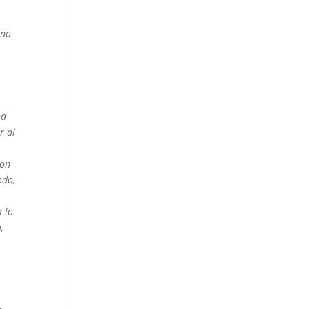
uno
na
r al
con
ndo,
a lo
,