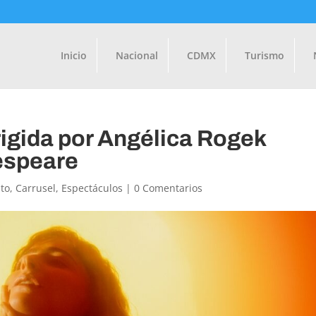
Inicio
Nacional
CDMX
Turismo
rigida por Angélica Rogek
kespeare
to
,
Carrusel
,
Espectáculos
|
0 Comentarios