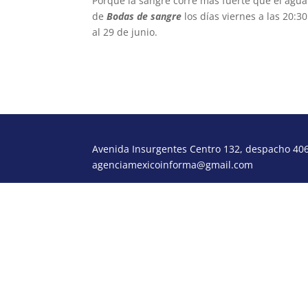
Porque la sangre corre más fuerte que el agu
de
Bodas de sangre
los días viernes a las 20:3
al 29 de junio.
Avenida Insurgentes Centro 132, despacho 406,
agenciamexicoinforma@gmail.com