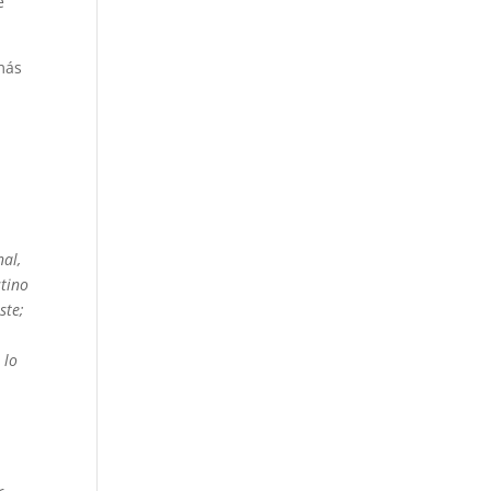
e
 más
nal,
stino
ste;
 lo