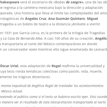
Shakespeare
será el escenario de «Bodas
de sangre»,
una de las o
ue regresa a la cartelera mexicana bajo la dirección y adaptación
porada. Una historia que lleva al límite las complejidades del amo
 protagónicas de
Ángeles Cruz
,
Ana Guzmán Quintero
,
Miguel
 tragedia a un boleto de teatro a la distancia ¡Atrévete a vivirlo!
 1931 por García Lorca, es la primera de la trilogía de Tragedias
a
y
La Casa De Bernarda Alba
. A casi 100 años de su creación,
Angéli
a transportarla al norte del México contemporáneo en donde
on un conservador
novio
mientras ella sigue enamorada de Leonar
n
Óscar Uriel
, esta adaptación de
Rogel
reafirma la universalidad y
uya tesis ronda temáticas colectivas como pasión, vida, muerte,
emente los trágicos desenlaces.
 misma inquietud de Angélica Rogel de trasladar los acontecimientos
l México actual.
viendo al público como si el texto se hubiera escrito ayer. Esto suced
 manera ver el resultado de esta interpretación transportada al norte