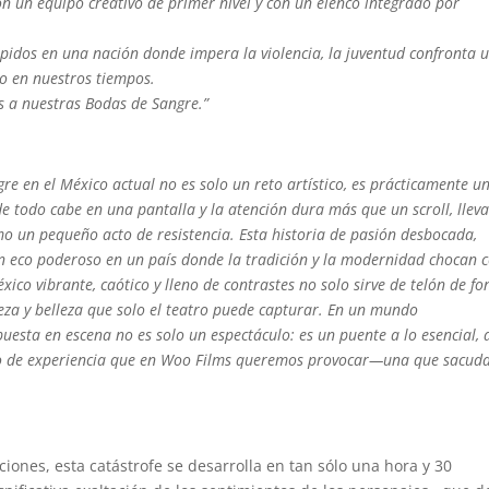
on un equipo creativo de primer nivel y con un elenco integrado por
mpidos en una nación donde impera la violencia, la juventud confronta 
o en nuestros tiempos.
s a nuestras Bodas de Sangre.”
e en el México actual no es solo un reto artístico, es prácticamente u
e todo cabe en una pantalla y la atención dura más que un scroll, lleva
mo un pequeño acto de resistencia. Esta historia de pasión desbocada,
n eco poderoso en un país donde la tradición y la modernidad chocan 
xico vibrante, caótico y lleno de contrastes no solo sirve de telón de fo
eza y belleza que solo el teatro puede capturar. En un mundo
uesta en escena no es solo un espectáculo: es un puente a lo esencial, 
tipo de experiencia que en Woo Films queremos provocar—una que sacuda
ciones, esta catástrofe se desarrolla en tan sólo una hora y 30