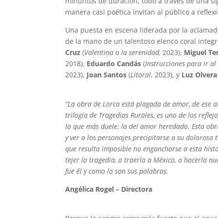
minuntos de duración, todo a través de una sig
manera casi poética invitan al público a reflexi
Una puesta en escena liderada por la aclama
de la mano de un talentoso elenco coral integ
Cruz
(
Valentina o la serenidad,
2023),
Miguel Te
2018),
Eduardo Candás
(
Instrucciones para ir al 
2023),
Joan Santos
(
Litoral
, 2023), y
Luz Olvera
“La obra de Lorca está plagada de amor, de ese a
trilogía de Tragedias Rurales, es uno de los reflej
la que más duele: la del amor heredado. Esta obr
y ver a los personajes precipitarse a su dolorosa t
que resulta imposible no engancharse a esta his
tejer la tragedia, a traerla a México, a hacerla 
fue él y como lo son sus palabras.
Angélica Rogel – Directora