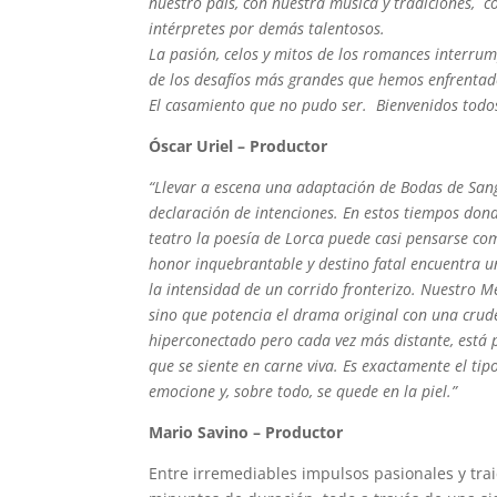
nuestro país, con nuestra música y tradiciones, c
intérpretes por demás talentosos.
La pasión, celos y mitos de los romances interru
de los desafíos más grandes que hemos enfrentad
El casamiento que no pudo ser. Bienvenidos todo
Óscar Uriel – Productor
“Llevar a escena una adaptación de Bodas de Sangr
declaración de intenciones. En estos tiempos dond
teatro la poesía de Lorca puede casi pensarse co
honor inquebrantable y destino fatal encuentra u
la intensidad de un corrido fronterizo. Nuestro Mé
sino que potencia el drama original con una crud
hiperconectado pero cada vez más distante, está p
que se siente en carne viva. Es exactamente el 
emocione y, sobre todo, se quede en la piel.”
Mario Savino – Productor
Entre irremediables impulsos pasionales y trai