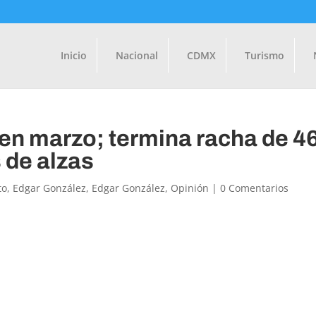
Inicio
Nacional
CDMX
Turismo
n marzo; termina racha de 4
 de alzas
to
,
Edgar González
,
Edgar González
,
Opinión
|
0 Comentarios