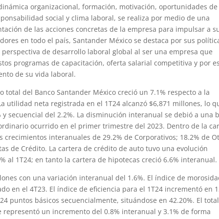
dinámica organizacional, formación, motivación, oportunidades de
sponsabilidad social y clima laboral, se realiza por medio de una
tación de las acciones concretas de la empresa para impulsar a s
dores en todo el país, Santander México se destaca por sus polític
 perspectiva de desarrollo laboral global al ser una empresa que
stos programas de capacitación, oferta salarial competitiva y por e
nto de su vida laboral.
ito total del Banco Santander México creció un 7.1% respecto a la
La utilidad neta registrada en el 1T24 alcanzó $6,871 millones, lo q
y secuencial del 2.2%. La disminución interanual se debió a una 
dinario ocurrido en el primer trimestre del 2023. Dentro de la ca
s crecimientos interanuales de 29.2% de Corporativos; 18.2% de O
s de Crédito. La cartera de crédito de auto tuvo una evolución
% al 1T24; en tanto la cartera de hipotecas creció 6.6% interanual.
illones con una variación interanual del 1.6%. El índice de morosida
ado en el 4T23. El índice de eficiencia para el 1T24 incrementó en 
24 puntos básicos secuencialmente, situándose en 42.20%. El tota
ue representó un incremento del 0.8% interanual y 3.1% de forma