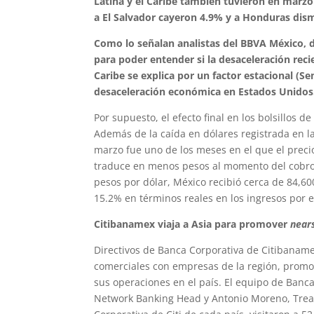
Latina y el Caribe también tuvieron en marz
a El Salvador cayeron 4.9% y a Honduras dis
Como lo señalan analistas del BBVA México, 
para poder entender si la desaceleración reci
Caribe se explica por un factor estacional (
desaceleración económica en Estados Unidos
Por supuesto, el efecto final en los bolsillos 
Además de la caída en dólares registrada en la
marzo fue uno de los meses en el que el precio
traduce en menos pesos al momento del cobro.
pesos por dólar, México recibió cerca de 84,6
15.2% en términos reales en los ingresos por 
Citibanamex viaja a Asia para promover
near
Directivos de Banca Corporativa de Citibanamex
comerciales con empresas de la región, promo
sus operaciones en el país. El equipo de Banc
Network Banking Head y Antonio Moreno, Treas