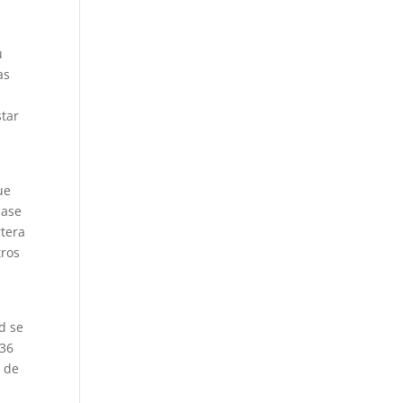
u
as
star
ue
base
rtera
tros
d se
136
l de