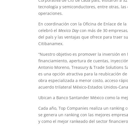
Corporativa de Citi de cada país, visitaron a 
tecnología y semiconductores, entre otras, las
operaciones.
En coordinación con la Oficina de Enlace de la
celebró el
Mexico Day
con más de 30 empresas, 
del país y las ventajas que ofrece para traer 
Citibanamex.
“Nuestro objetivo es promover la inversión en
financiamiento, apertura de cuentas, inyección
Antonio Moreno, Treasury & Trade Solutions S
es una opción atractiva para la reubicación d
obra especializada a menor costo, acceso rápid
acuerdo trilateral México-Estados Unidos-Can
Ubican a Banco Santander México como la mejo
Cada año, Top Companies realiza un ranking co
se genera un ranking con las mejores empresas
y como el mejor rankeado del sector financier