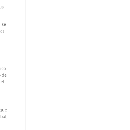
sus
, se
cas
l
ico
o de
 el
 que
bal,