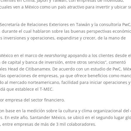
52 clientes en China, Japón y Taiwán, con empresas de movilidad,
 cuales ven a México como un país atractivo para invertir y ubicar 
 Secretaría de Relaciones Exteriores en Taiwán y la consultoría PwC
durante el cual hablaron sobre las buenas perspectivas económi
sus inversiones y operaciones, expandirse y crecer, de la mano de
 México en el marco de
nearshoring
apoyando a los clientes desde e
 de capital y banca de inversión, entre otros servicios”, comentó
ales Head de Citibanamex. De acuerdo con un estudio de PwC, Méx
e las operaciones de empresas, ya que ofrece beneficios como man
o al mercado norteamericano, facilidad para iniciar operaciones y
adá que establece el T-MEC.
r empresa del sector financiero.
n base en la medición sobre la cultura y clima organizacional del
. En este año, Santander México, se ubicó en el segundo lugar glo
o, entre empresas de más de 3 mil colaboradores.