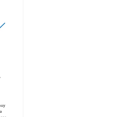
y
muy
ca