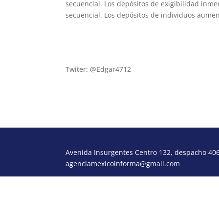
secuencial. Los depósitos de exigibilidad in
secuencial. Los depósitos de individuos aumen
loscapitales@yahoo.com.mx
www.agendadeinversiones.com.mx
Twiter: @Edgar4712
Avenida Insurgentes Centro 132, despacho 406,
agenciamexicoinforma@gmail.com