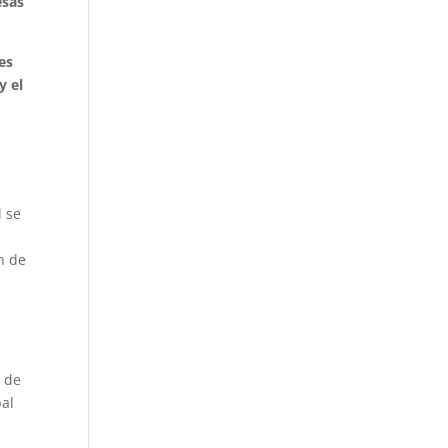
esas
es
y el
l se
n de
n de
bal