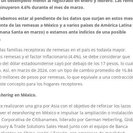
o un desempeño menor al registrado en enero y febrero. Las rem
minuyeron 4.6% durante el mes de marzo.
debemos estar al pendiente de los datos que surjan en estos mes
ente de las remesas a México y a varios países de América Latina 
Semana Santa en marzo) o estamos ante indicios de una posible
.
de las familias receptoras de remesas en el país es todavía mayor.
s remesas y el factor inflacionario (4.4%), se debe considerar que
 del dólar estadounidense cayó por debajo de los 17 pesos, lo cua
 Así, en marzo de 2024, con un tipo de cambio promedio de 16.84
00 millones de pesos por remesas, lo que equivale a una contracció
este concepto para los hogares receptores.
shoring
en México.
 realizaron una gira por Asia con el objetivo de reforzar los lazos
ver el
nearshoring
en México e impulsar la ampliación o instalació
a Corporativa de Citibanamex, liderado por German Heberling, Glo
ury & Trade Solutions Sales Head junto con el equipo de Banca