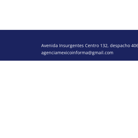
Avenida Insurgentes Centro 132, despacho 406,
agenciamexicoinforma@gmail.com