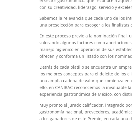
el sector gastronómico, que reconoce a aquell
con su creatividad, liderazgo, servicio y excele
Sabemos la relevancia que cada uno de los int
una preselección para escoger a los finalistas
En este proceso previo a la nominación final, 
valorando algunos factores como aportaciones 
manejo higiénico en operación de sus estableci
ofrecen y conforma un listado con los nominado
Detrás de cada platillo se encuentra un empre
los mejores conceptos para el deleite de los cl
una amplia cadena de valor que comienza en e
ello, en CANIRAC reconocemos la invaluable la
experiencia gastronómica de México, con distin
Muy pronto el jurado calificador, integrado po
gastronomía nacional, proveedores, académicos,
a los ganadores de este Premio, en cada una d
finalistas-del-premio-al-merito-restaurantero-