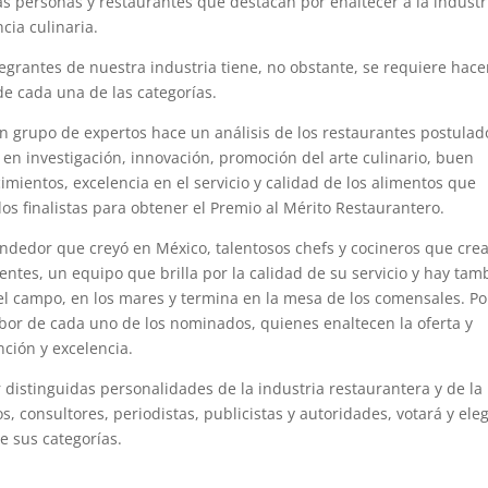
as personas y restaurantes que destacan por enaltecer a la industr
ncia culinaria.
egrantes de nuestra industria tiene, no obstante, se requiere hace
 de cada una de las categorías.
un grupo de expertos hace un análisis de los restaurantes postulad
en investigación, innovación, promoción del arte culinario, buen
mientos, excelencia en el servicio y calidad de los alimentos que
s finalistas para obtener el Premio al Mérito Restaurantero.
ndedor que creyó en México, talentosos chefs y cocineros que cre
ientes, un equipo que brilla por la calidad de su servicio y hay tam
l campo, en los mares y termina en la mesa de los comensales. Po
bor de cada uno de los nominados, quienes enaltecen la oferta y
ción y excelencia.
r distinguidas personalidades de la industria restaurantera y de la
 consultores, periodistas, publicistas y autoridades, votará y eleg
e sus categorías.
https://canirac.org.mx/2022/07/29/ellos-son-los-
2022/