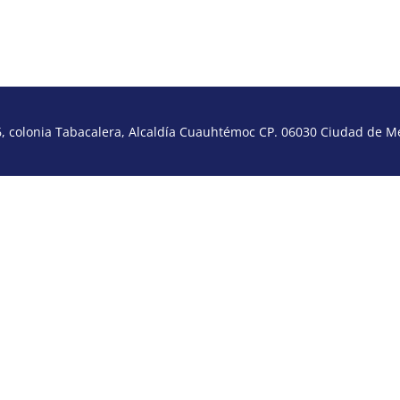
 colonia Tabacalera, Alcaldía Cuauhtémoc CP. 06030 Ciudad de Méx