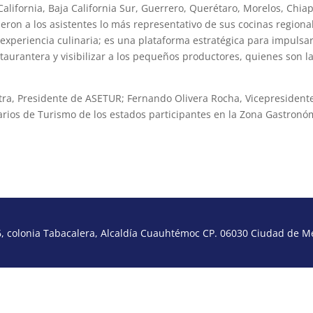
California, Baja California Sur, Guerrero, Querétaro, Morelos, Chia
ieron a los asistentes lo más representativo de sus cocinas regiona
periencia culinaria; es una plataforma estratégica para impulsar
taurantera y visibilizar a los pequeños productores, quienes son l
ra, Presidente de ASETUR; Fernando Olivera Rocha, Vicepresident
arios de Turismo de los estados participantes en la Zona Gastronó
 colonia Tabacalera, Alcaldía Cuauhtémoc CP. 06030 Ciudad de Méx