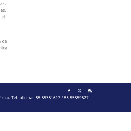
pas,
les.
 el
a
e de
mica.
ico. Tel. oficinas 55 55351617 / 55 55359527