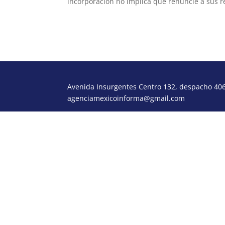
incorporación no implica que renuncie a sus 
Avenida Insurgentes Centro 132, despacho 406,
agenciamexicoinforma@gmail.com