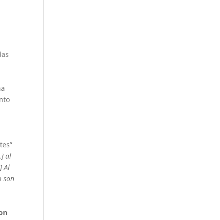
das
na
nto
tes”
] al
] Al
o son
ton