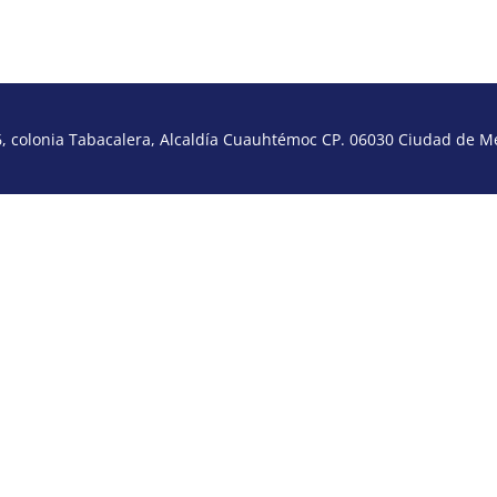
 colonia Tabacalera, Alcaldía Cuauhtémoc CP. 06030 Ciudad de Méx