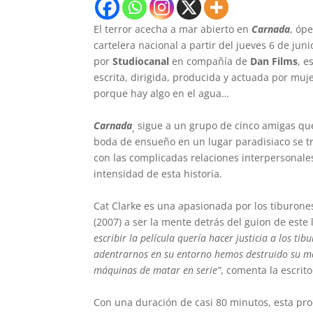
El terror acecha a mar abierto en
Carnada
, óp
cartelera nacional a partir del jueves 6 de jun
por
Studiocanal
en compañía de
Dan Films
, e
escrita, dirigida, producida y actuada por mu
porque hay algo en el agua…
Carnada
sigue a un grupo de cinco amigas qu
,
boda de ensueño en un lugar paradisiaco se t
con las complicadas relaciones interpersonale
intensidad de esta historia.
Cat Clarke es una apasionada por los tiburones 
(2007) a ser la mente detrás del guion de este
escribir la película quería hacer justicia a los ti
adentrarnos en su entorno hemos destruido su me
máquinas de matar en serie”
, comenta la escrit
Con una duración de casi 80 minutos, esta pr