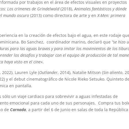
onformada por trabajos en el área de efectos visuales en proyectos
cos: Los crímenes de Grindelwald
(2018),
Animales fantásticos y dónde
el mundo oscuro
(2013) como directora de arte y en
X-Men: primera
periencia en la creación de efectos bajo el agua, en este rodaje qu
ominicana. Bo Sanchez, coordinador marino, declaró que
“se hizo 
uras para las aguas bravas y para imitar los movimientos de los tibur
ender los desafíos y trabajar con el equipo de producción de tal man
a haya visto en el cine
«.
, 2022), Lauren Lyle (
Outlander
, 2014), Natalie Mitson (
Sin aliento
, 2
022) y el debut cinematográfico de Nicole Rieko Setsuko. Quinteto d
mica en pantalla.
 es sólo un viaje cardiaco para sobrevivir a aguas infestadas de
iento emocional para cada uno de sus personajes. Compra tus bol
eno de
Carnada
, a partir del 6 de junio en salas de toda la República