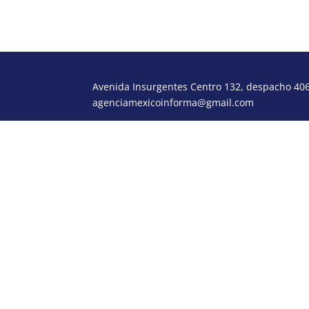
Avenida Insurgentes Centro 132, despacho 406,
agenciamexicoinforma@gmail.com