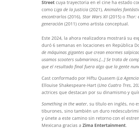
Street
cuya trayectoria en el cine ha estado c
como
Liga de la Justicia
(2021),
Animales fantásti
encontrarlos
(2016),
Star Wars XII
(2015) o
Thor: 
generación
(2011) como artista conceptual.
Este 2024, la ahora realizadora mostrará su ex
duró 6 semanas en locaciones en República D
de máquinas gigantes que crean enormes salpicad
usamos scooters submarinos.[…] Se trata de compr
que el resultado final fuera algo que la gente nunc
Cast conformado por Hiftu Quasem (
La Agencia
Ellouise Shakespeare-Hart (
Uno Cuatro Tres
, 2
actrices que destacan por su dinamismo y quí
Something in the water
, su título en inglés, no
tiburones, sino también un duro redescubrim
y únete a este camino sin retorno con el estr
Mexicana gracias a
Zima Entertainment
.