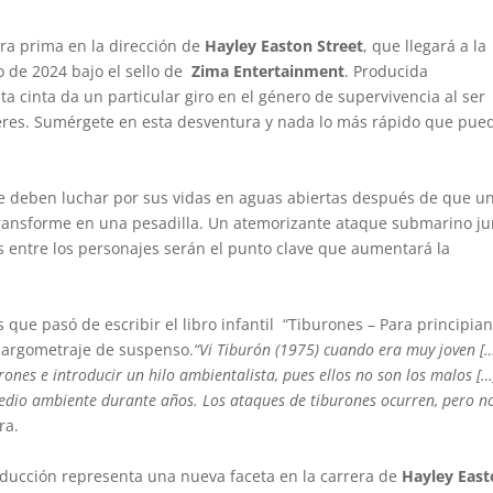
era prima en la dirección de
Hayley Easton Street
, que llegará a la
io de 2024 bajo el sello de
Zima Entertainment
. Producida
sta cinta da un particular giro en el género de supervivencia al ser
jeres. Sumérgete en esta desventura y nada lo más rápido que pue
e deben luchar por sus vidas en aguas abiertas después de que u
ransforme en una pesadilla. Un atemorizante ataque submarino ju
s entre los personajes serán el punto clave que aumentará la
que pasó de escribir el libro infantil “Tiburones – Para principian
 largometraje de suspenso.
“Vi Tiburón (1975) cuando era muy joven […
burones e introducir un hilo ambientalista, pues ellos no son los malos […
dio ambiente durante años. Los ataques de tiburones ocurren, pero n
ora.
oducción representa una nueva faceta en la carrera de
Hayley Eas