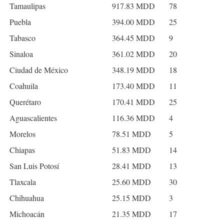
Tamaulipas
917.83 MDD
78
Puebla
394.00 MDD
25
Tabasco
364.45 MDD
9
Sinaloa
361.02 MDD
20
Ciudad de México
348.19 MDD
18
Coahuila
173.40 MDD
11
Querétaro
170.41 MDD
25
Aguascalientes
116.36 MDD
4
Morelos
78.51 MDD
5
Chiapas
51.83 MDD
14
San Luis Potosí
28.41 MDD
13
Tlaxcala
25.60 MDD
30
Chihuahua
25.15 MDD
3
Michoacán
21.35 MDD
17