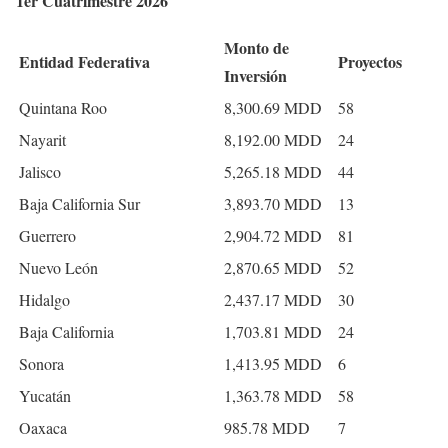
1er Cuatrimestre 2026
Monto de
Entidad Federativa
Proyectos
Inversión
Quintana Roo
8,300.69 MDD
58
Nayarit
8,192.00 MDD
24
Jalisco
5,265.18 MDD
44
Baja California Sur
3,893.70 MDD
13
Guerrero
2,904.72 MDD
81
Nuevo León
2,870.65 MDD
52
Hidalgo
2,437.17 MDD
30
Baja California
1,703.81 MDD
24
Sonora
1,413.95 MDD
6
Yucatán
1,363.78 MDD
58
Oaxaca
985.78 MDD
7