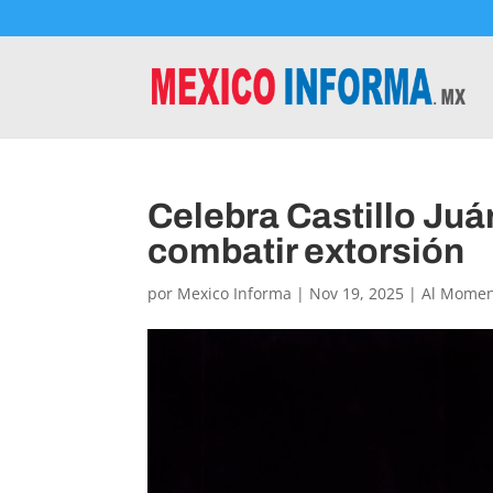
Celebra Castillo Juá
combatir extorsión
por
Mexico Informa
|
Nov 19, 2025
|
Al Mome