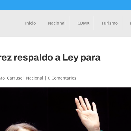
Inicio
Nacional
CDMX
Turismo
rez respaldo a Ley para
nto
,
Carrusel
,
Nacional
|
0 Comentarios