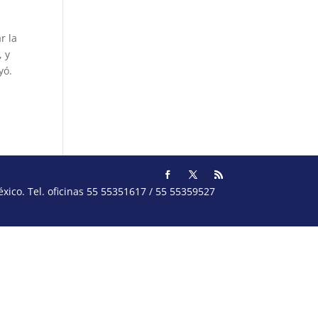
r la
, y
yó.
ico. Tel. oficinas 55 55351617 / 55 55359527