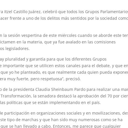
a Itzel Castillo Juárez, celebró que todos los Grupos Parlamentario
hacer frente a uno de los delitos más sentidos por la sociedad com
en la sesión vespertina de este miércoles cuando se aborde este t
 dictamen en la materia, que ya fue avalado en las comisiones
os legisladores.
hay pluralidad y garantía para que los diferentes Grupos
importante que se utilicen estos canales para el debate, y que en
s que yo he planteado, es que realmente cada quien pueda expone
ra muy fuerte, pero respetuosa”, precisó.
o de la presidenta Claudia Sheinbaum Pardo para realizar una ma
a Transformación, la senadora destacó la aprobación del 70 por cie
las políticas que se están implementando en el país.
e participación en organizaciones sociales y en movilizaciones, d
ste tipo de marchas y que han sido muy numerosas como se ha
 que se han llevado a cabo. Entonces, me parece que cualquier