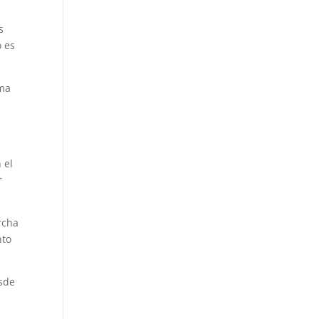
s
o es
ema
 el
r
rcha
nto
esde