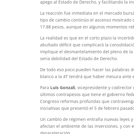
apego al Estado de Derecho, y facilitando la in
La reacción fue inmediata en el mercado bursá
tipo de cambio continúo el ascenso mostrado 
17.88 pesos, aunque en algunos momentos reb
La realidad es que en el corto plazo la incerti
abultado déficit que complicará la consolidaci
implique el desmantelamiento del pleno de la
seria debilidad del Estado de Derecho.
De todo eso poco pueden hacer las palabras de
blanco a la 4T tendrá que haber mesura ante e
Para
Luis Gonzali
, vicepresidente y codirecto
últimos contrapesos que tiene el gobierno fed
Congreso reformas profundas que contravengan
iniciativas que presentó el 5 de febrero pasad
Un cambio de régimen entraña nuevas leyes y m
afectan el ambiente de las inversiones, y con
desaceleración.