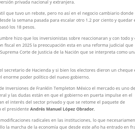
versión privada nacional y extranjera.
til que tuvo un rebote, pero no así en el negocio cambiario donde 
desde la semana pasada para escalar otro 1.2 por ciento y quedar 
asó los 18 pesos.
dumbre hizo que los inversionistas sobre reaccionaran y con todo y 
ón fiscal en 2025 la preocupación esta en una reforma judicial que
 Suprema Corte de Justicia de la Nación que se interpreta como un
l secretario de Hacienda y si bien los electores dieron un cheque
l enorme poder político del nuevo gobierno.
r de Inversiones de Franklin Templeton México el mercado es uno de
eral y las dudas están en que el gobierno en puerta impulse en el
 el interés del sector privado y que se retome el paquete de
o el presidente
Andrés
Manuel López Obrador
,
odificaciones radicales en las instituciones, lo que necesariame
 ello la marcha de la economía que desde este año ha entrado en fr