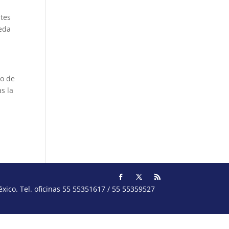
ntes
eda
to de
s la
ico. Tel. oficinas 55 55351617 / 55 55359527