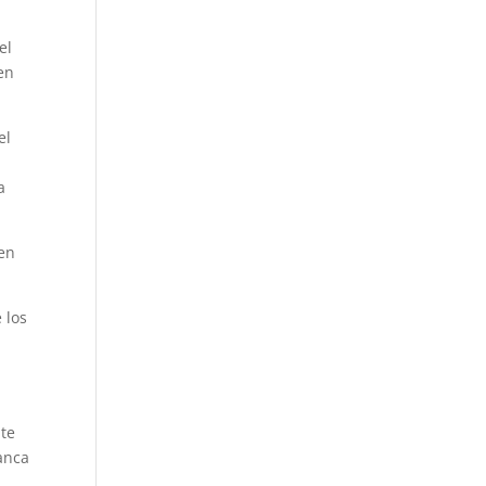
el
en
el
a
 en
 los
nte
anca