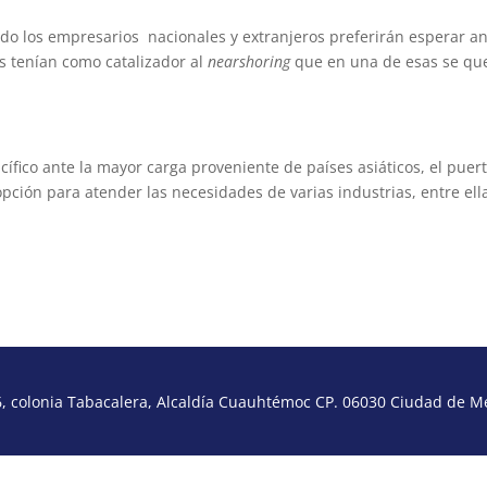
do los empresarios nacionales y extranjeros preferirán esperar a
s tenían como catalizador al
nearshoring
que en una de esas se qu
cífico ante la mayor carga proveniente de países asiáticos, el puer
ión para atender las necesidades de varias industrias, entre ella
 colonia Tabacalera, Alcaldía Cuauhtémoc CP. 06030 Ciudad de Méx