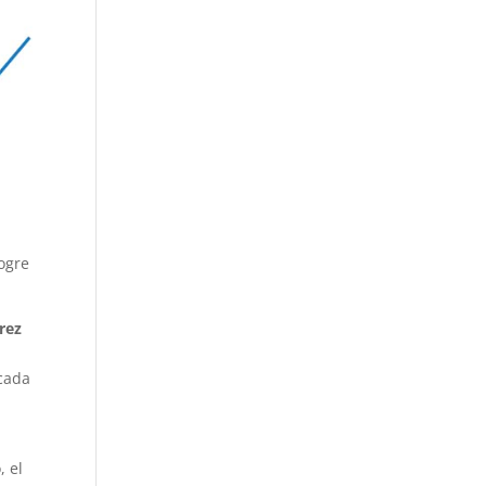
ogre
rez
icada
, el