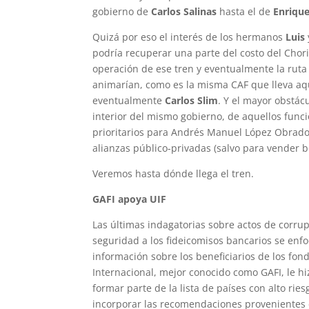
gobierno de
Carlos Salinas
hasta el de
Enriqu
Quizá por eso el interés de los hermanos
Luis
podría recuperar una parte del costo del Chor
operación de ese tren y eventualmente la ruta
animarían, como es la misma CAF que lleva a
eventualmente
Carlos Slim
. Y el mayor obstác
interior del mismo gobierno, de aquellos func
prioritarios para Andrés Manuel López Obrador
alianzas público-privadas (salvo para vender bo
Veremos hasta dónde llega el tren.
GAFI apoya UIF
Las últimas indagatorias sobre actos de corru
seguridad a los fideicomisos bancarios se enfoc
información sobre los beneficiarios de los fon
Internacional, mejor conocido como GAFI, le hi
formar parte de la lista de países con alto rie
incorporar las recomendaciones provenientes d