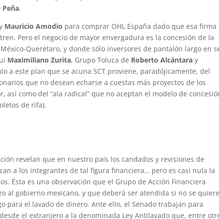
e Peña
.
y
Mauricio Amodio
para comprar OHL España dado que esa firma
itren. Pero el negocio de mayor envergadura es la concesión de la
 México-Querétaro, y donde sólo inversores de pantalón largo en s
quí
Maximiliano Zurita
, Grupo Toluca de
Roberto Alcántara
y
ulo a este plan que se acuna SCT proviene, paradójicamente, del
ionarios que no desean echarse a cuestas más proyectos de los
, así como del “ala radical” que no aceptan el modelo de concesió
letos de rifa).
pción revelan que en nuestro país los candados y revisiones de
an a los integrantes de tal figura financiera… pero es casi nula la
dos. Ésta es una observación que el Grupo de Acción Financiera
zo al gobierno mexicano, y que deberá ser atendida si no se quier
sgo para el lavado de dinero. Ante ello, el Senado trabajan para
esde el extranjero a la denominada Ley Antilavado que, entre otr