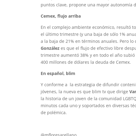
puntos clave, propone una mayor autonomía de
Cemex, flujo arriba
En el complejo ambiente económico, resultó t
el último trimestre (y una baja de sólo 1% an
a la baja de 21% en términos anuales. Pero lo
González
es que el flujo de efectivo libre des
trimestre aumentó 38% y en todo el año subió
400 millones de dólares la deuda de Cemex.
En español, blim
Y conforme a la estrategia de difundir conten
jóvenes, la nueva es que blim tv que dirige
Va
la historia de un joven de la comunidad LGBTQ+
minutos cada uno y soportados en diversas téc
de polémica.
mflores37@yahoo.es
@mfloresarellano