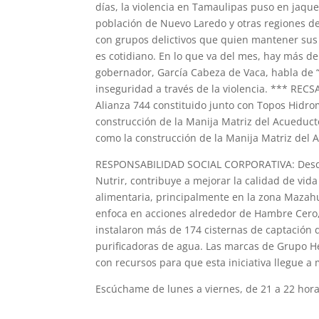
días, la violencia en Tamaulipas puso en jaque
población de Nuevo Laredo y otras regiones de l
con grupos delictivos que quien mantener sus t
es cotidiano. En lo que va del mes, hay más d
gobernador, García Cabeza de Vaca, habla de “n
inseguridad a través de la violencia. *** REC
Alianza 744 constituido junto con Topos Hidro
construcción de la Manija Matriz del Acueduct
como la construcción de la Manija Matriz del 
RESPONSABILIDAD SOCIAL CORPORATIVA: Desde 
Nutrir, contribuye a mejorar la calidad de vi
alimentaria, principalmente en la zona Mazahu
enfoca en acciones alrededor de Hambre Cero,
instalaron más de 174 cisternas de captación 
purificadoras de agua. Las marcas de Grupo He
con recursos para que esta iniciativa llegue a 
Escúchame de lunes a viernes, de 21 a 22 hor
mvsnoticias.com