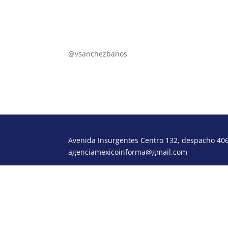
poderydinero.mx
vsb@poderydinero.mx
@vsanchezbanos
Avenida Insurgentes Centro 132, despacho 406,
agenciamexicoinforma@gmail.com