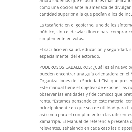
Ahora sabemos que el asunto es más delicado d
como una opción ante la amenaza de divulgar 
cantidad superior a la que pedían a los delinc
La tacañería en el gobierno, uno de los síntom
público, sino el desviar dinero para comprar c
simplemente en votos.
El sacrificio en salud, educación y seguridad, 
especialmente, del electorado.
PODEROSOS CABALLEROS: ¿Cuál es el nuevo pano
pueden encontrar una guía orientadora en el 
Organizaciones de la Sociedad Civil que prese
Este manual tiene el objetivo de exponer las n
observar las entidades y fideicomisos que pre
renta. “Estamos pensando en este material c
principalmente en que sea de utilidad para fin
así como para el cumplimiento a las diferente
Zamarripa. El Manual de referencia presenta de
relevantes, señalando en cada caso las dispos